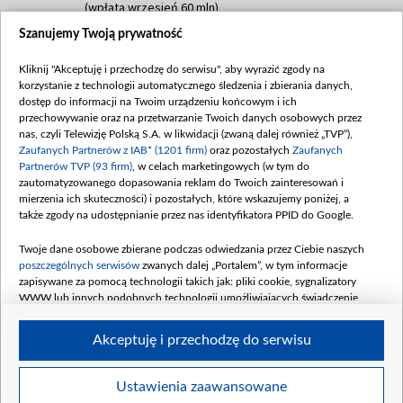
(wpłata wrzesień 60 mln)
Szanujemy Twoją prywatność
Dofinansowanie 635 783 051,21 PLN
Data podpisania umowy: WRZESIEŃ 2025
Kliknij "Akceptuję i przechodzę do serwisu", aby wyrazić zgody na
(wpłata wrzesień 100 mln, październik 350
korzystanie z technologii automatycznego śledzenia i zbierania danych,
mln, listopad 265 mln)
dostęp do informacji na Twoim urządzeniu końcowym i ich
przechowywanie oraz na przetwarzanie Twoich danych osobowych przez
Dofinansowanie 48 862 000,00 PLN
nas, czyli Telewizję Polską S.A. w likwidacji (zwaną dalej również „TVP”),
Data podpisania umowy: GRUDZIEŃ 2025
Zaufanych Partnerów z IAB* (1201 firm)
oraz pozostałych
Zaufanych
(wpłata grudzień 60,548 mln)
Partnerów TVP (93 firm)
, w celach marketingowych (w tym do
zautomatyzowanego dopasowania reklam do Twoich zainteresowań i
Dofinansowanie 900 000 000,00 PLN
mierzenia ich skuteczności) i pozostałych, które wskazujemy poniżej, a
Data podpisania umowy: LUTY 2026 (wpłata
także zgody na udostępnianie przez nas identyfikatora PPID do Google.
26 lutego 80 mln, 4 marca 370 mln,
8
kwiecień 180 mln, 7 maja 180 mln, 8
Twoje dane osobowe zbierane podczas odwiedzania przez Ciebie naszych
czerwca 90 mln)
poszczególnych serwisów
zwanych dalej „Portalem”, w tym informacje
zapisywane za pomocą technologii takich jak: pliki cookie, sygnalizatory
Dofinansowanie 250 000 000,00 PLN
WWW lub innych podobnych technologii umożliwiających świadczenie
Data podpisania umowy LIPIEC 2026 (wpłata
dopasowanych i bezpiecznych usług, personalizację treści oraz reklam,
udostępnianie funkcji mediów społecznościowych oraz analizowanie ruchu
4 sierpnia 250 mln
Akceptuję i przechodzę do serwisu
w Internecie.
Twoje dane osobowe zbierane podczas odwiedzania przez Ciebie
Ustawienia zaawansowane
poszczególnych serwisów
na Portalu, takie jak adresy IP, identyfikatory