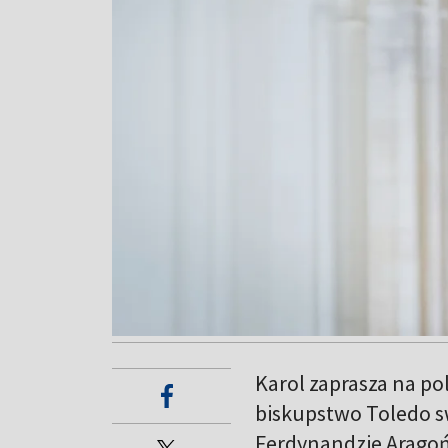
Karol zaprasza na p
biskupstwo Toledo 
Ferdynandzie Aragońs