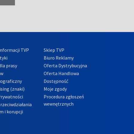
nformacji TVP
Sklep TVP
tyki
Biuro Reklamy
la prasy
Oferta Dystrybucyjna
ów
Oferta Handlowa
tograficzny
Dostępność
sing (znaki)
Moje zgody
Prywatności
Procedura zgłoszeń
wewnętrznych
przeciwdziałania
m i korupcji