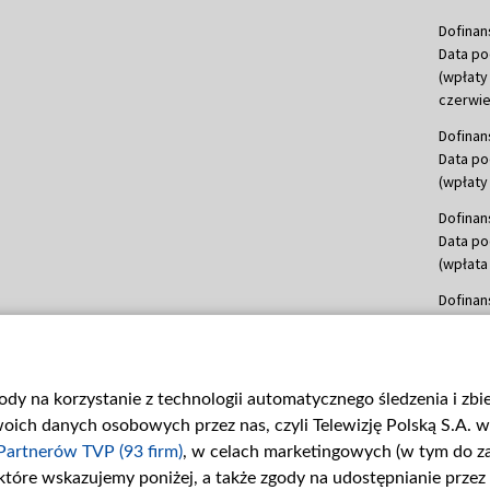
Dofinan
Data po
(wpłaty
czerwie
Dofinan
Data po
(wpłaty 
Dofinan
Data po
(wpłata
Dofinan
Data po
(wpłata
mln, lis
gody na korzystanie z technologii automatycznego śledzenia i zb
Dofinan
ch danych osobowych przez nas, czyli Telewizję Polską S.A. w 
Data po
(wpłata
Partnerów TVP (93 firm)
, w celach marketingowych (w tym do 
 które wskazujemy poniżej, a także zgody na udostępnianie przez
Dofinan