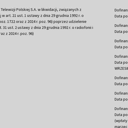
ewizji Polskiej S.A. w likwidacji, związanych z
Dofinan
j w art. 21 ust. 1 ustawy z dnia 29 grudnia 1992 r. o
Data po
r. poz. 1722 oraz z 2024 r. poz. 96) poprzez udzielenie
Dofinan
 31 ust. 2 ustawy z dnia 29 grudnia 1992 r. o radiofonii i
Data po
raz z 2024 r. poz. 96)
Dofinan
Data po
Dofinan
Data po
WRZESIE
Dofinan
Data po
Dofinan
Data po
Dofinan
Data po
(wpłaty
marzec 