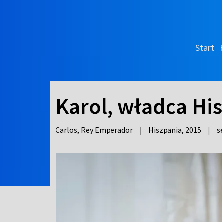
Start
Karol, władca His
Carlos, Rey Emperador
|
Hiszpania,
2015
|
s