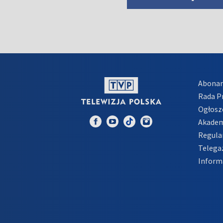
Abona
Rada 
Ogłosz
Akadem
Regula
Telega
Inform