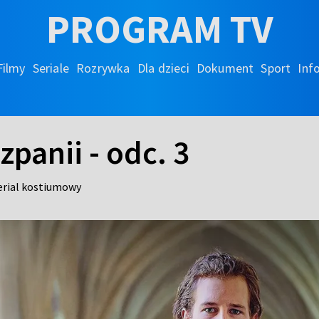
PROGRAM TV
Filmy
Seriale
Rozrywka
Dla dzieci
Dokument
Sport
Inf
zpanii - odc. 3
erial kostiumowy