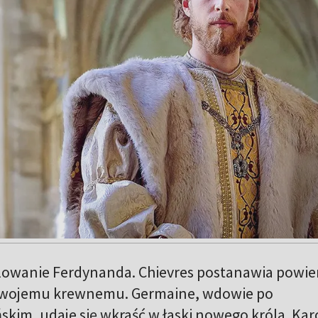
olowanie Ferdynanda. Chievres postanawia powie
swojemu krewnemu. Germaine, wdowie po
kim, udaje się wkraść w łaski nowego króla. Kar