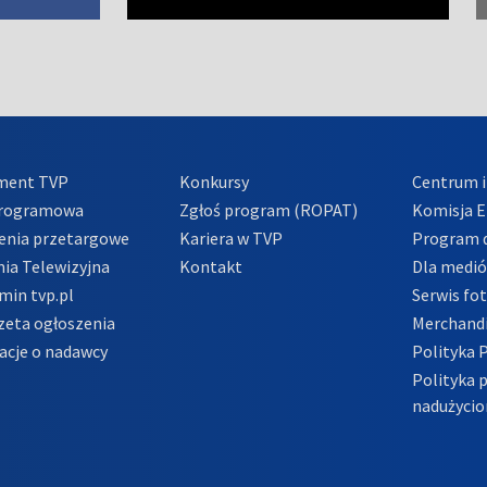
ment TVP
Konkursy
Centrum i
Programowa
Zgłoś program (ROPAT)
Komisja E
enia przetargowe
Kariera w TVP
Program d
ia Telewizyjna
Kontakt
Dla medi
min tvp.pl
Serwis fo
zeta ogłoszenia
Merchandi
acje o nadawcy
Polityka 
Polityka 
nadużycio