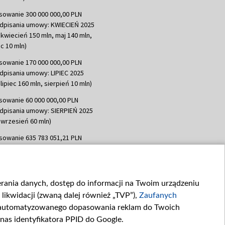
sowanie 300 000 000,00 PLN
dpisania umowy: KWIECIEŃ 2025
 kwiecień 150 mln, maj 140 mln,
c 10 mln)
sowanie 170 000 000,00 PLN
dpisania umowy: LIPIEC 2025
lipiec 160 mln, sierpień 10 mln)
sowanie 60 000 000,00 PLN
dpisania umowy: SIERPIEŃ 2025
 wrzesień 60 mln)
sowanie 635 783 051,21 PLN
dpisania umowy: WRZESIEŃ 2025
 wrzesień 100 mln, październik 350
topad 265 mln)
ierania danych, dostęp do informacji na Twoim urządzeniu
sowanie 48 862 000,00 PLN
likwidacji (zwaną dalej również „TVP”),
Zaufanych
dpisania umowy: GRUDZIEŃ 2025
 grudzień 60,548 mln)
zautomatyzowanego dopasowania reklam do Twoich
 nas identyfikatora PPID do Google.
sowanie 900 000 000,00 PLN