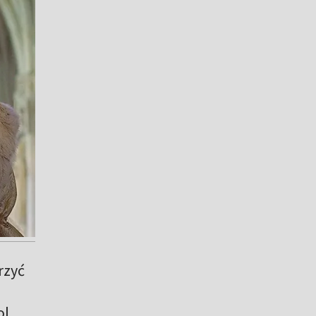
rzyć
ol