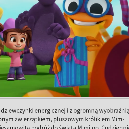
, dziewczynki energicznej i z ogromną wyobraźnią
onym zwierzątkiem, pluszowym królikiem Mim-
esamowitą podróż do świata Mimiloo. Codzienni