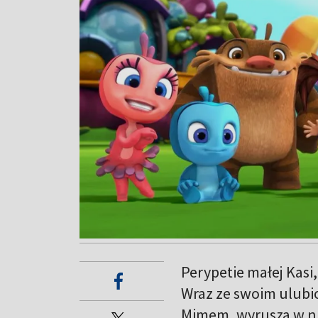
Perypetie małej Kasi
Wraz ze swoim ulubi
Mimem, wyrusza w ni