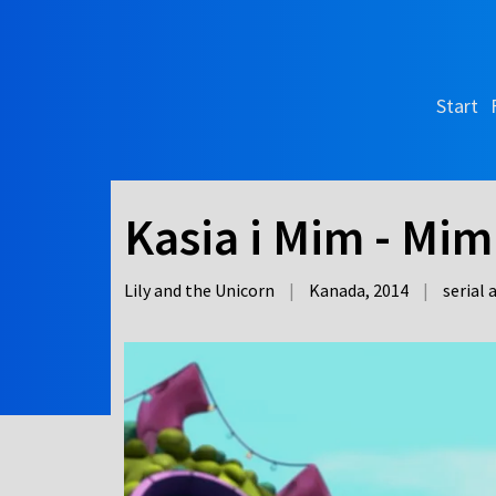
Start
Kasia i Mim - Mim 
Lily and the Unicorn
|
Kanada,
2014
|
serial