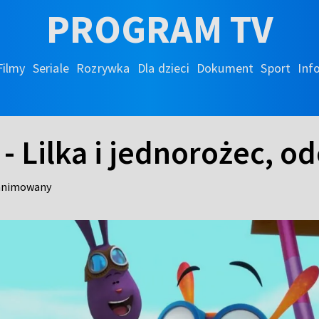
PROGRAM TV
Filmy
Seriale
Rozrywka
Dla dzieci
Dokument
Sport
Inf
- Lilka i jednorożec, od
 animowany