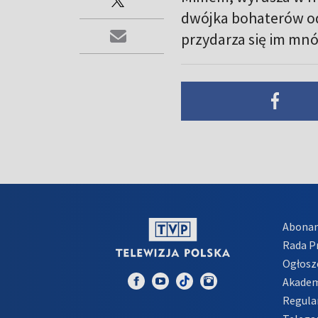
dwójka bohaterów od
przydarza się im mnó
Abona
Rada 
Ogłosz
Akadem
Regula