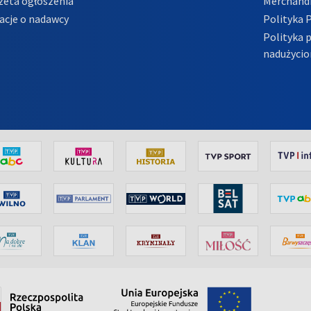
zeta ogłoszenia
Merchandi
acje o nadawcy
Polityka 
Polityka 
nadużycio