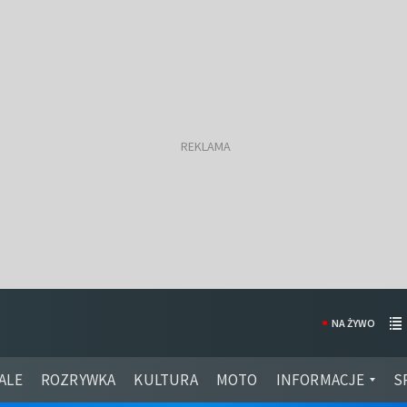
NA ŻYWO
ALE
ROZRYWKA
KULTURA
MOTO
INFORMACJE
S