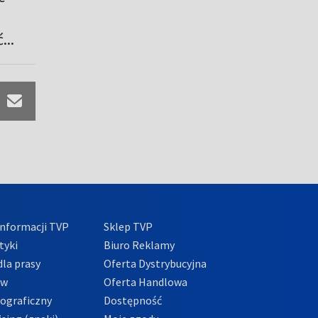
...
nformacji TVP
Sklep TVP
tyki
Biuro Reklamy
la prasy
Oferta Dystrybucyjna
ów
Oferta Handlowa
tograficzny
Dostępność