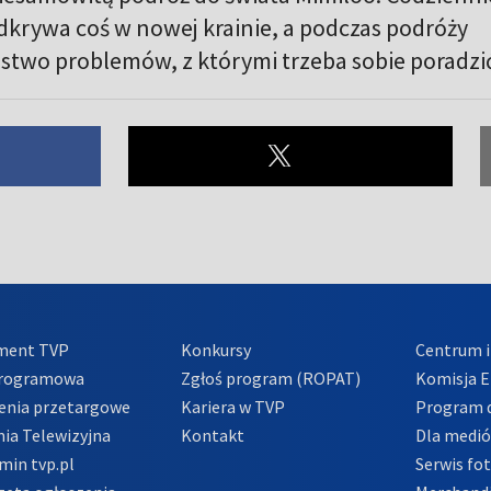
krywa coś w nowej krainie, a podczas podróży
stwo problemów, z którymi trzeba sobie poradzić
ment TVP
Konkursy
Centrum i
Programowa
Zgłoś program (ROPAT)
Komisja E
enia przetargowe
Kariera w TVP
Program d
ia Telewizyjna
Kontakt
Dla medi
min tvp.pl
Serwis fo