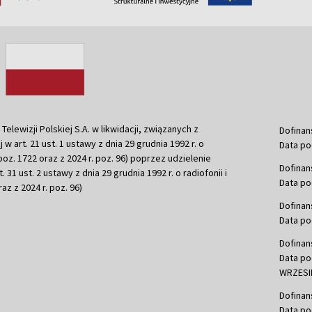
ewizji Polskiej S.A. w likwidacji, związanych z
Dofinan
j w art. 21 ust. 1 ustawy z dnia 29 grudnia 1992 r. o
Data po
r. poz. 1722 oraz z 2024 r. poz. 96) poprzez udzielenie
Dofinan
 31 ust. 2 ustawy z dnia 29 grudnia 1992 r. o radiofonii i
Data po
raz z 2024 r. poz. 96)
Dofinan
Data po
Dofinan
Data po
WRZESIE
Dofinan
Data po