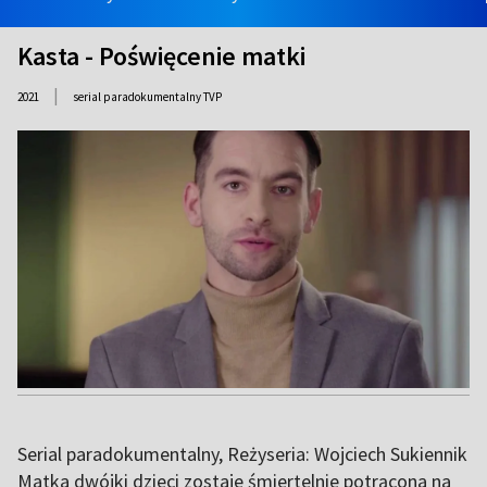
Kasta - Poświęcenie matki
|
2021
serial paradokumentalny TVP
Serial paradokumentalny, Reżyseria: Wojciech Sukiennik
Matka dwójki dzieci zostaje śmiertelnie potrącona na