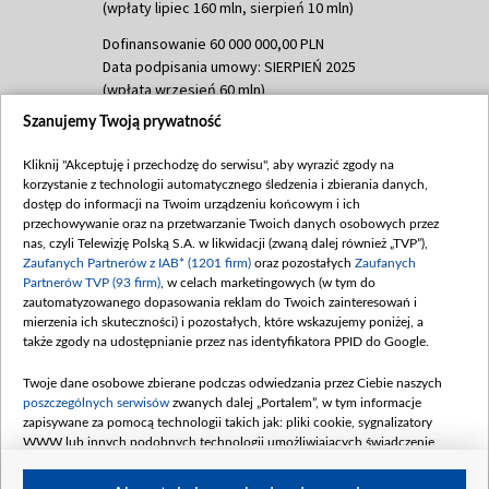
(wpłaty lipiec 160 mln, sierpień 10 mln)
Dofinansowanie 60 000 000,00 PLN
Data podpisania umowy: SIERPIEŃ 2025
(wpłata wrzesień 60 mln)
Szanujemy Twoją prywatność
Dofinansowanie 635 783 051,21 PLN
Data podpisania umowy: WRZESIEŃ 2025
Kliknij "Akceptuję i przechodzę do serwisu", aby wyrazić zgody na
(wpłata wrzesień 100 mln, październik 350
korzystanie z technologii automatycznego śledzenia i zbierania danych,
mln, listopad 265 mln)
dostęp do informacji na Twoim urządzeniu końcowym i ich
przechowywanie oraz na przetwarzanie Twoich danych osobowych przez
Dofinansowanie 48 862 000,00 PLN
nas, czyli Telewizję Polską S.A. w likwidacji (zwaną dalej również „TVP”),
Data podpisania umowy: GRUDZIEŃ 2025
Zaufanych Partnerów z IAB* (1201 firm)
oraz pozostałych
Zaufanych
(wpłata grudzień 60,548 mln)
Partnerów TVP (93 firm)
, w celach marketingowych (w tym do
zautomatyzowanego dopasowania reklam do Twoich zainteresowań i
Dofinansowanie 900 000 000,00 PLN
mierzenia ich skuteczności) i pozostałych, które wskazujemy poniżej, a
Data podpisania umowy: LUTY 2026 (wpłata
także zgody na udostępnianie przez nas identyfikatora PPID do Google.
26 lutego 80 mln, 4 marca 370 mln,
8
kwiecień 180 mln, 7 maja 180 mln, 8
Twoje dane osobowe zbierane podczas odwiedzania przez Ciebie naszych
czerwca 90 mln)
poszczególnych serwisów
zwanych dalej „Portalem”, w tym informacje
zapisywane za pomocą technologii takich jak: pliki cookie, sygnalizatory
Dofinansowanie 250 000 000,00 PLN
WWW lub innych podobnych technologii umożliwiających świadczenie
Data podpisania umowy LIPIEC 2026 (wpłata
dopasowanych i bezpiecznych usług, personalizację treści oraz reklam,
udostępnianie funkcji mediów społecznościowych oraz analizowanie ruchu
4 sierpnia 250 mln