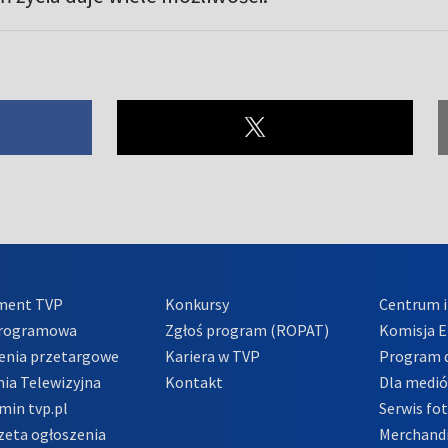
ment TVP
Konkursy
Centrum i
Programowa
Zgłoś program (ROPAT)
Komisja E
enia przetargowe
Kariera w TVP
Program d
ia Telewizyjna
Kontakt
Dla medi
min tvp.pl
Serwis fo
zeta ogłoszenia
Merchandi