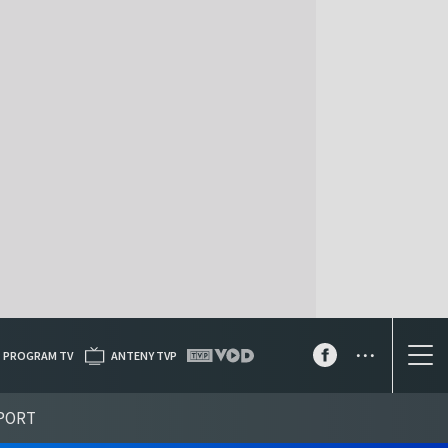
...
PROGRAM TV
ANTENY TVP
PORT