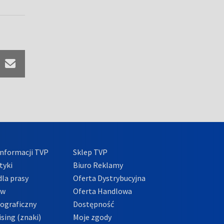
nformacji TVP
Sklep TVP
tyki
Biuro Reklamy
la prasy
Oferta Dystrybucyjna
ów
Oferta Handlowa
tograficzny
Dostępność
sing (znaki)
Moje zgody