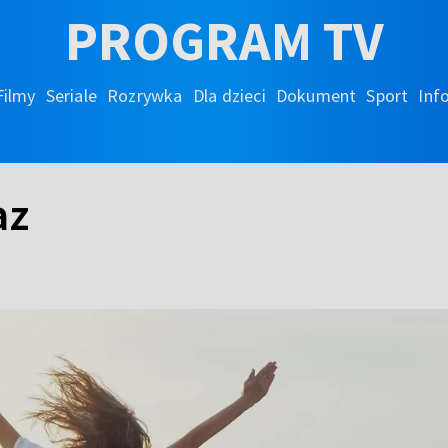
PROGRAM TV
Filmy
Seriale
Rozrywka
Dla dzieci
Dokument
Sport
Inf
az