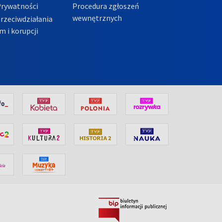
Prywatności
Procedura zgłoszeń
wewnętrznych
przeciwdziałania
m i korupcji