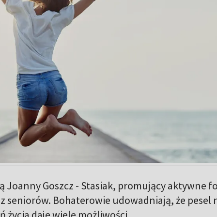
ą Joanny Goszcz - Stasiak, promujący aktywne f
z seniorów. Bohaterowie udowadniają, że pesel 
ń życia daje wiele możliwości.