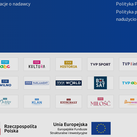
acje o nadawcy
Polityka 
Polityka 
nadużycio