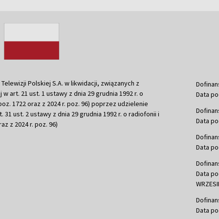
ewizji Polskiej S.A. w likwidacji, związanych z
Dofinan
j w art. 21 ust. 1 ustawy z dnia 29 grudnia 1992 r. o
Data po
r. poz. 1722 oraz z 2024 r. poz. 96) poprzez udzielenie
Dofinan
 31 ust. 2 ustawy z dnia 29 grudnia 1992 r. o radiofonii i
Data po
raz z 2024 r. poz. 96)
Dofinan
Data po
Dofinan
Data po
WRZESIE
Dofinan
Data po