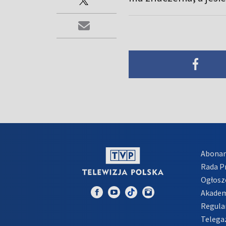
Abona
Rada 
Ogłosz
Akadem
Regula
Telega