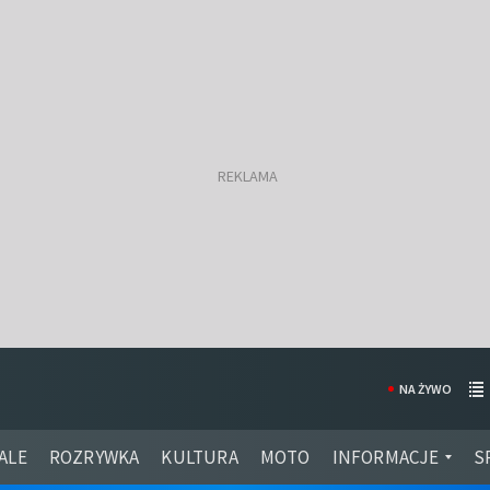
NA ŻYWO
ALE
ROZRYWKA
KULTURA
MOTO
INFORMACJE
S