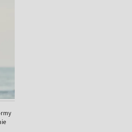
ormy
nie