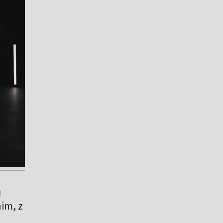
ą
im, z