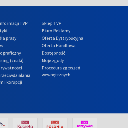
nformacji TVP
Sklep TVP
tyki
Biuro Reklamy
la prasy
Oferta Dystrybucyjna
ów
Oferta Handlowa
tograficzny
Dostępność
sing (znaki)
Moje zgody
Prywatności
Procedura zgłoszeń
wewnętrznych
przeciwdziałania
m i korupcji