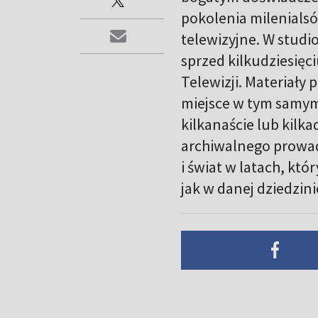
pokolenia milenials
telewizyjne. W stud
sprzed kilkudziesięc
Telewizji. Materiały
miejsce w tym samym 
kilkanaście lub kilka
archiwalnego prowad
i świat w latach, któ
jak w danej dziedzini