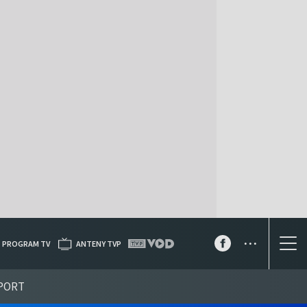
...
PROGRAM TV
ANTENY TVP
PORT