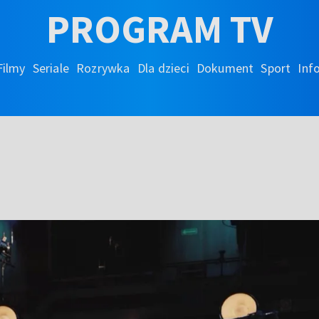
PROGRAM TV
Filmy
Seriale
Rozrywka
Dla dzieci
Dokument
Sport
Inf