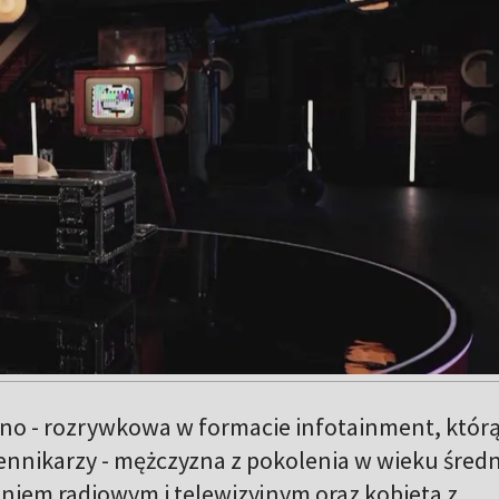
zno - rozrywkowa w formacie infotainment, któr
ennikarzy - mężczyzna z pokolenia w wieku średn
iem radiowym i telewizyjnym oraz kobieta z