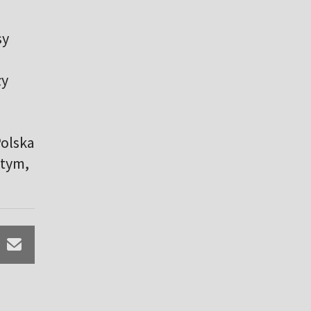
sy
ły
u
Polska
 tym,