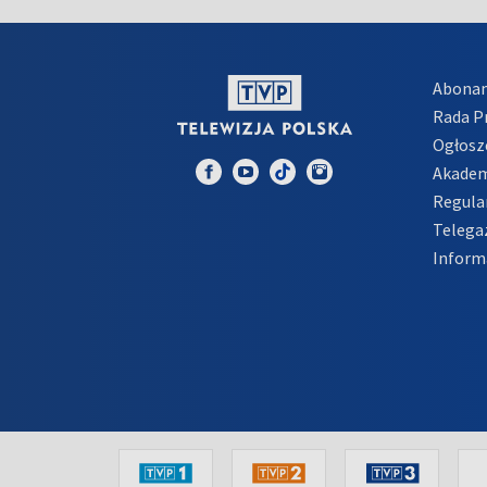
Abona
Rada 
Ogłosz
Akadem
Regula
Telega
Inform