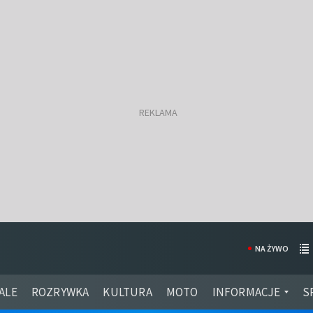
NA ŻYWO
ALE
ROZRYWKA
KULTURA
MOTO
INFORMACJE
S