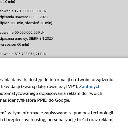
c 10 mln)
sowanie 170 000 000,00 PLN
dpisania umowy: LIPIEC 2025
lipiec 160 mln, sierpień 10 mln)
sowanie 60 000 000,00 PLN
dpisania umowy: SIERPIEŃ 2025
 wrzesień 60 mln)
sowanie 635 783 051,21 PLN
dpisania umowy: WRZESIEŃ 2025
 wrzesień 100 mln, październik 350
topad 265 mln)
ierania danych, dostęp do informacji na Twoim urządzeniu
sowanie 48 862 000,00 PLN
likwidacji (zwaną dalej również „TVP”),
Zaufanych
dpisania umowy: GRUDZIEŃ 2025
 grudzień 60,548 mln)
zautomatyzowanego dopasowania reklam do Twoich
 nas identyfikatora PPID do Google.
sowanie 900 000 000,00 PLN
dpisania umowy: LUTY 2026 (wpłata
em”, w tym informacje zapisywane za pomocą technologii
go 80 mln, 4 marca 370 mln,
8
 bezpiecznych usług, personalizację treści oraz reklam,
ń 180 mln, 7 maja 180 mln, 8
 90 mln)