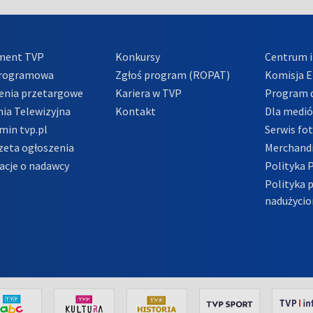
ment TVP
Konkursy
Centrum i
Programowa
Zgłoś program (ROPAT)
Komisja E
enia przetargowe
Kariera w TVP
Program d
ia Telewizyjna
Kontakt
Dla medi
min tvp.pl
Serwis fo
zeta ogłoszenia
Merchandi
acje o nadawcy
Polityka 
Polityka 
nadużycio