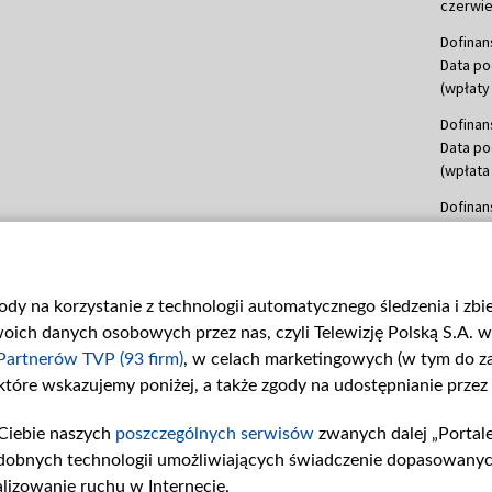
czerwie
Dofinan
Data po
(wpłaty 
Dofinan
Data po
(wpłata
Dofinan
Data po
(wpłata
mln, lis
gody na korzystanie z technologii automatycznego śledzenia i zb
Dofinan
ch danych osobowych przez nas, czyli Telewizję Polską S.A. w 
Data po
(wpłata
Partnerów TVP (93 firm)
, w celach marketingowych (w tym do 
 które wskazujemy poniżej, a także zgody na udostępnianie przez
Dofinan
Data po
Ciebie naszych
poszczególnych serwisów
zwanych dalej „Portal
26 lute
dobnych technologii umożliwiających świadczenie dopasowanych i
kwiecie
czerwca
lizowanie ruchu w Internecie.