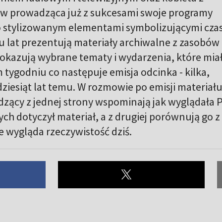
ów prowadząca już z sukcesami swoje programy
io stylizowanym elementami symbolizującymi cza
iu lat prezentują materiały archiwalne z zasobów
 pokazują wybrane tematy i wydarzenia, które mia
tygodniu co następuje emisja odcinka - kilka,
dziesiąt lat temu. W rozmowie po emisji materiał
zący z jednej strony wspominają jak wyglądała 
rych dotyczył materiał, a z drugiej porównują go z
e wygląda rzeczywistość dziś.