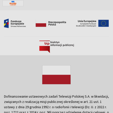
Dofinansowanie ustawowych zadań Telewizji Polskiej S.A. w likwidacji,
związanych z realizacją misji publicznej określonej w art. 21 ust. 1
ustawy z dnia 29 grudnia 1992 r. o radiofonii i telewizji (Dz. U. z 2022 r.
poz. 1722 oraz z 2024 r. poz. 96) poprzez udzielenie dotacji celowej, o