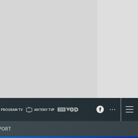
...
PROGRAM TV
ANTENY TVP
PORT