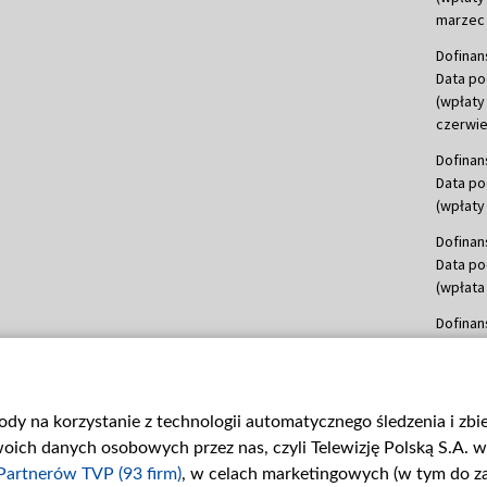
marzec 
Dofinan
Data po
(wpłaty
czerwie
Dofinan
Data po
(wpłaty 
Dofinan
Data po
(wpłata
Dofinan
Data po
(wpłata
mln, lis
gody na korzystanie z technologii automatycznego śledzenia i zb
Dofinan
ch danych osobowych przez nas, czyli Telewizję Polską S.A. w 
Data po
(wpłata
Partnerów TVP (93 firm)
, w celach marketingowych (w tym do 