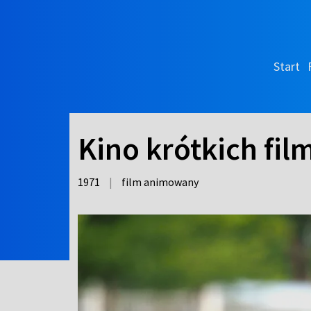
Start
Kino krótkich fil
1971
|
film animowany