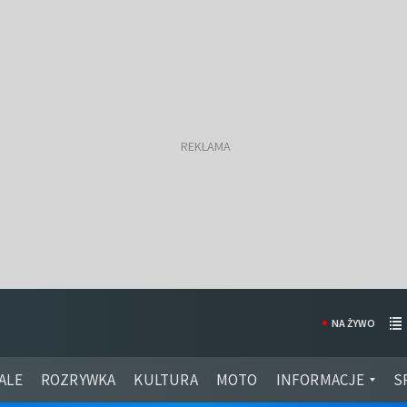
NA ŻYWO
ALE
ROZRYWKA
KULTURA
MOTO
INFORMACJE
S