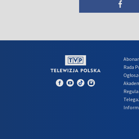
Abona
Rada 
Ogłosz
Akadem
Regula
Telega
Inform