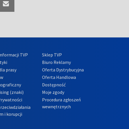
nformacji TVP
Sklep TVP
tyki
Biuro Reklamy
la prasy
Oferta Dystrybucyjna
ów
Oferta Handlowa
tograficzny
Dostępność
sing (znaki)
Moje zgody
Prywatności
Procedura zgłoszeń
wewnętrznych
przeciwdziałania
m i korupcji