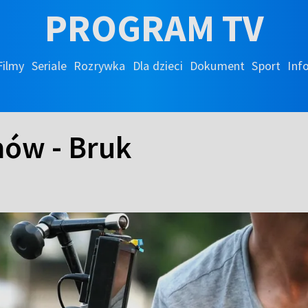
PROGRAM TV
Filmy
Seriale
Rozrywka
Dla dzieci
Dokument
Sport
Inf
mów - Bruk