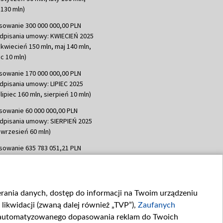
130 mln)
sowanie 300 000 000,00 PLN
dpisania umowy: KWIECIEŃ 2025
 kwiecień 150 mln, maj 140 mln,
c 10 mln)
sowanie 170 000 000,00 PLN
dpisania umowy: LIPIEC 2025
lipiec 160 mln, sierpień 10 mln)
sowanie 60 000 000,00 PLN
dpisania umowy: SIERPIEŃ 2025
 wrzesień 60 mln)
sowanie 635 783 051,21 PLN
dpisania umowy: WRZESIEŃ 2025
 wrzesień 100 mln, październik 350
topad 265 mln)
ierania danych, dostęp do informacji na Twoim urządzeniu
sowanie 48 862 000,00 PLN
likwidacji (zwaną dalej również „TVP”),
Zaufanych
dpisania umowy: GRUDZIEŃ 2025
 grudzień 60,548 mln)
zautomatyzowanego dopasowania reklam do Twoich