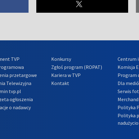
ment TVP
Konkursy
Centrum i
Programowa
Zgłoś program (ROPAT)
Komisja E
enia przetargowe
Kariera w TVP
Program d
ia Telewizyjna
Kontakt
Dla medi
min tvp.pl
Serwis fo
zeta ogłoszenia
Merchandi
acje o nadawcy
Polityka 
Polityka 
nadużycio