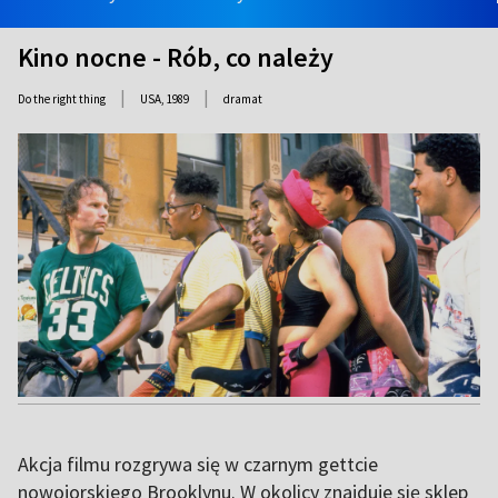
Kino nocne - Rób, co należy
|
|
Do the right thing
USA,
1989
dramat
Akcja filmu rozgrywa się w czarnym gettcie
nowojorskiego Brooklynu. W okolicy znajduje się sklep