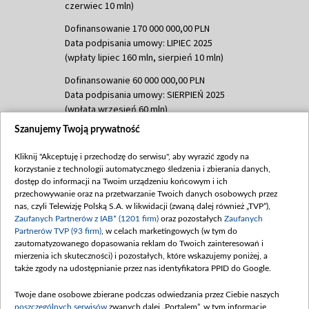
czerwiec 10 mln)
Dofinansowanie 170 000 000,00 PLN
Data podpisania umowy: LIPIEC 2025
(wpłaty lipiec 160 mln, sierpień 10 mln)
Dofinansowanie 60 000 000,00 PLN
Data podpisania umowy: SIERPIEŃ 2025
(wpłata wrzesień 60 mln)
Szanujemy Twoją prywatność
Dofinansowanie 635 783 051,21 PLN
Data podpisania umowy: WRZESIEŃ 2025
Kliknij "Akceptuję i przechodzę do serwisu", aby wyrazić zgody na
(wpłata wrzesień 100 mln, październik 350
korzystanie z technologii automatycznego śledzenia i zbierania danych,
mln, listopad 265 mln)
dostęp do informacji na Twoim urządzeniu końcowym i ich
przechowywanie oraz na przetwarzanie Twoich danych osobowych przez
Dofinansowanie 48 862 000,00 PLN
nas, czyli Telewizję Polską S.A. w likwidacji (zwaną dalej również „TVP”),
Data podpisania umowy: GRUDZIEŃ 2025
Zaufanych Partnerów z IAB* (1201 firm)
oraz pozostałych
Zaufanych
(wpłata grudzień 60,548 mln)
Partnerów TVP (93 firm)
, w celach marketingowych (w tym do
zautomatyzowanego dopasowania reklam do Twoich zainteresowań i
Dofinansowanie 900 000 000,00 PLN
mierzenia ich skuteczności) i pozostałych, które wskazujemy poniżej, a
Data podpisania umowy: LUTY 2026 (wpłata
także zgody na udostępnianie przez nas identyfikatora PPID do Google.
26 lutego 80 mln, 4 marca 370 mln,
8
kwiecień 180 mln, 7 maja 180 mln, 8
Twoje dane osobowe zbierane podczas odwiedzania przez Ciebie naszych
czerwca 90 mln)
poszczególnych serwisów
zwanych dalej „Portalem”, w tym informacje