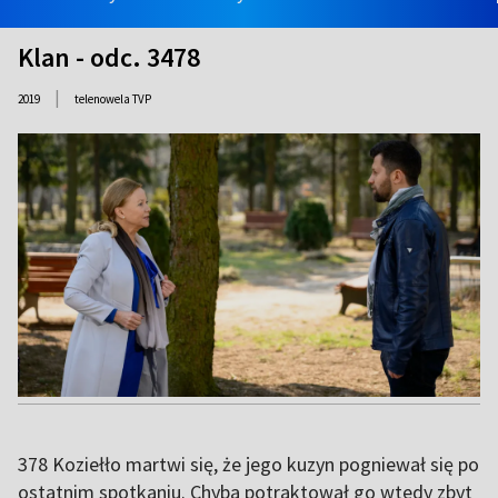
Klan - odc. 3478
|
2019
telenowela TVP
378 Koziełło martwi się, że jego kuzyn pogniewał się po
ostatnim spotkaniu. Chyba potraktował go wtedy zbyt