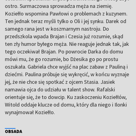
ostro. Surmaczowa sprowadza męża na ziemię.
Koziełło wspomina Pawłowi o problemach z kuzynem.
Ten jednak teraz myśli tylko o Oli i jej synku. Darek od
samego rana jest w koszmarnym nastroju. Do
przedszkola wpada Brajan i Czesia już rozumie, skąd
ten zły humor byłego męża. Nie reaguje jednak tak, jak
tego oczekiwał Brajan. Po powrocie Darka do domu
mówi mu, że go rozumie, bo Dżesika go po prostu
oszukała. Gabriela chce wyjść na plac zabaw z Pauliną i
dziećmi. Paulina próbuje się wykręcić, w końcu wyznaje
jej, że nie chce się spotkać z ojcem Stasia. Jasiek
namawia ojca do udziału w talent show. Rafalski
orientuje się, że to dowcip. Ku zaskoczeniu Koziełłów,
Witold oddaje klucze od domu, który dla niego i Ilonki
wynajmował Koziełło.
OBSADA