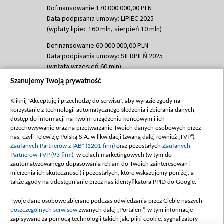
Dofinansowanie 170 000 000,00 PLN
Data podpisania umowy: LIPIEC 2025
(wpłaty lipiec 160 mln, sierpień 10 mln)
Dofinansowanie 60 000 000,00 PLN
Data podpisania umowy: SIERPIEŃ 2025
(wpłata wrzesień 60 mln)
Szanujemy Twoją prywatność
Dofinansowanie 635 783 051,21 PLN
Data podpisania umowy: WRZESIEŃ 2025
Kliknij "Akceptuję i przechodzę do serwisu", aby wyrazić zgody na
(wpłata wrzesień 100 mln, październik 350
korzystanie z technologii automatycznego śledzenia i zbierania danych,
mln, listopad 265 mln)
dostęp do informacji na Twoim urządzeniu końcowym i ich
przechowywanie oraz na przetwarzanie Twoich danych osobowych przez
Dofinansowanie 48 862 000,00 PLN
nas, czyli Telewizję Polską S.A. w likwidacji (zwaną dalej również „TVP”),
Data podpisania umowy: GRUDZIEŃ 2025
Zaufanych Partnerów z IAB* (1201 firm)
oraz pozostałych
Zaufanych
(wpłata grudzień 60,548 mln)
Partnerów TVP (93 firm)
, w celach marketingowych (w tym do
zautomatyzowanego dopasowania reklam do Twoich zainteresowań i
Dofinansowanie 900 000 000,00 PLN
mierzenia ich skuteczności) i pozostałych, które wskazujemy poniżej, a
Data podpisania umowy: LUTY 2026 (wpłata
także zgody na udostępnianie przez nas identyfikatora PPID do Google.
26 lutego 80 mln, 4 marca 370 mln,
8
kwiecień 180 mln, 7 maja 180 mln, 8
Twoje dane osobowe zbierane podczas odwiedzania przez Ciebie naszych
czerwca 90 mln)
poszczególnych serwisów
zwanych dalej „Portalem”, w tym informacje
zapisywane za pomocą technologii takich jak: pliki cookie, sygnalizatory