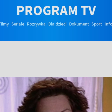
PROGRAM TV
Filmy
Seriale
Rozrywka
Dla dzieci
Dokument
Sport
Inf