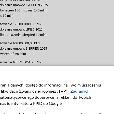
dpisania umowy: KWIECIEŃ 2025
 kwiecień 150 mln, maj 140 mln,
c 10 mln)
sowanie 170 000 000,00 PLN
dpisania umowy: LIPIEC 2025
lipiec 160 mln, sierpień 10 mln)
sowanie 60 000 000,00 PLN
dpisania umowy: SIERPIEŃ 2025
 wrzesień 60 mln)
sowanie 635 783 051,21 PLN
dpisania umowy: WRZESIEŃ 2025
 wrzesień 100 mln, październik 350
topad 265 mln)
ierania danych, dostęp do informacji na Twoim urządzeniu
sowanie 48 862 000,00 PLN
likwidacji (zwaną dalej również „TVP”),
Zaufanych
dpisania umowy: GRUDZIEŃ 2025
 grudzień 60,548 mln)
zautomatyzowanego dopasowania reklam do Twoich
 nas identyfikatora PPID do Google.
sowanie 900 000 000,00 PLN
dpisania umowy: LUTY 2026 (wpłata