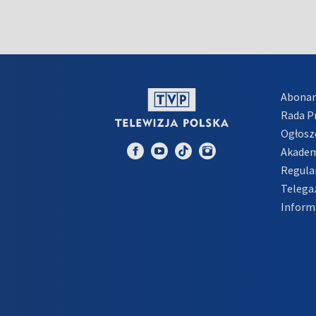
Abona
Rada 
Ogłosz
Akadem
Regula
Telega
Inform