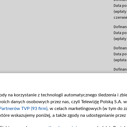
Data po
(wpłaty
czerwie
Dofinan
Data po
(wpłaty 
Dofinan
Data po
(wpłata
Dofinan
Data po
(wpłata
mln, lis
gody na korzystanie z technologii automatycznego śledzenia i zb
Dofinan
ch danych osobowych przez nas, czyli Telewizję Polską S.A. w 
Data po
(wpłata
Partnerów TVP (93 firm)
, w celach marketingowych (w tym do 
 które wskazujemy poniżej, a także zgody na udostępnianie przez
Dofinan
Data po