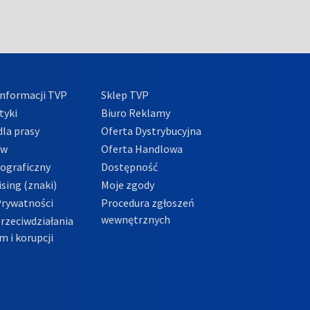
nformacji TVP
Sklep TVP
tyki
Biuro Reklamy
la prasy
Oferta Dystrybucyjna
ów
Oferta Handlowa
tograficzny
Dostępność
sing (znaki)
Moje zgody
Prywatności
Procedura zgłoszeń
wewnętrznych
przeciwdziałania
m i korupcji