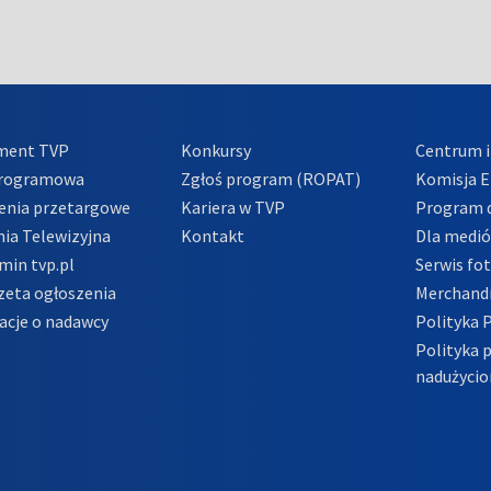
ment TVP
Konkursy
Centrum i
Programowa
Zgłoś program (ROPAT)
Komisja E
enia przetargowe
Kariera w TVP
Program d
ia Telewizyjna
Kontakt
Dla medi
min tvp.pl
Serwis fo
zeta ogłoszenia
Merchandi
acje o nadawcy
Polityka 
Polityka 
nadużycio