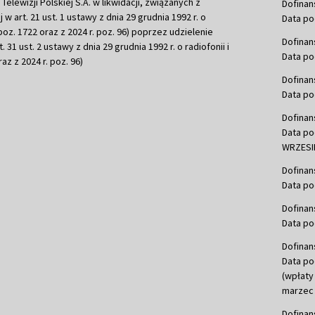
ewizji Polskiej S.A. w likwidacji, związanych z
Dofinan
j w art. 21 ust. 1 ustawy z dnia 29 grudnia 1992 r. o
Data po
r. poz. 1722 oraz z 2024 r. poz. 96) poprzez udzielenie
Dofinan
 31 ust. 2 ustawy z dnia 29 grudnia 1992 r. o radiofonii i
Data po
raz z 2024 r. poz. 96)
Dofinan
Data po
Dofinan
Data po
WRZESIE
Dofinan
Data po
Dofinan
Data po
Dofinan
Data po
(wpłaty
marzec 
Dofinan