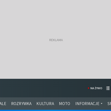
NA ŻYWO
ALE
ROZRYWKA
KULTURA
MOTO
INFORMACJE
S