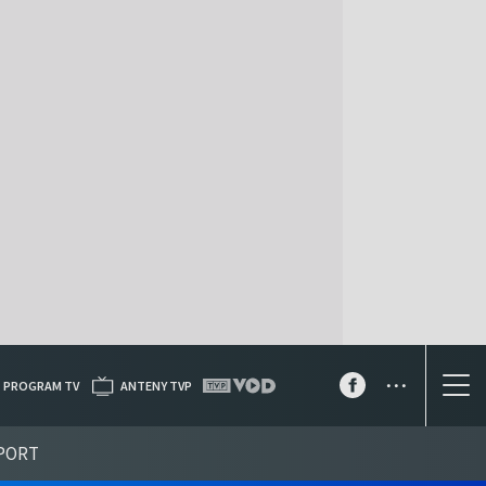
...
PROGRAM TV
ANTENY TVP
PORT