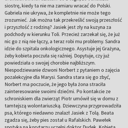
siostrę, kiedy ta nie ma zamiaru wracać do Polski.
Gabriela nie ukrywa, że kompletnie nie może tego
zrozumieć. Jak można tak przekreślić swoją przeszłość
i przyszłość z rodziną? Jasiek jest zły na kuzyna za
podchody w kierunku Toli. Przecież zarzekał się, że już
nic go z nią nie łączy, a teraz robi mu problemy. Sandra
idzie do szpitala onkologicznego. Asystuje jej Grażyna,
żeby kobieta poczuła się raźniej. Dopytuje, czy już
powiedziała o swojej chorobie najbliższym.
Niespodziewanie dzwoni Norbert z pytaniem o zajęcia
pozalekcyjne dla Marysi. Sandra stara się go zbyć,
Norbert ma poczucie, że jego była żona straciła
zainteresowanie swoimi dziećmi. Po kontakcie ze
schroniskiem dla zwierząt Piotr umówił się w domu z
tamtejszą wolontariuszką. Dziewczyna przyprowadziła
psa, którego niedawno znalazł Jasiek z Tolą. Beata
zgadza się, żeby pies został u Rafalskich. Pawełek
spotyka na korytarzu uczelni doktor Dudek. Kobieta