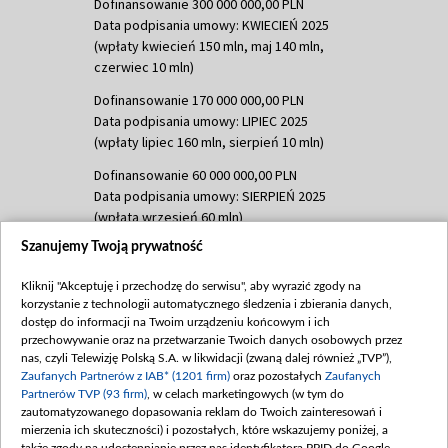
Dofinansowanie 300 000 000,00 PLN
Data podpisania umowy: KWIECIEŃ 2025
(wpłaty kwiecień 150 mln, maj 140 mln,
czerwiec 10 mln)
Dofinansowanie 170 000 000,00 PLN
Data podpisania umowy: LIPIEC 2025
(wpłaty lipiec 160 mln, sierpień 10 mln)
Dofinansowanie 60 000 000,00 PLN
Data podpisania umowy: SIERPIEŃ 2025
(wpłata wrzesień 60 mln)
Szanujemy Twoją prywatność
Dofinansowanie 635 783 051,21 PLN
Data podpisania umowy: WRZESIEŃ 2025
Kliknij "Akceptuję i przechodzę do serwisu", aby wyrazić zgody na
(wpłata wrzesień 100 mln, październik 350
korzystanie z technologii automatycznego śledzenia i zbierania danych,
mln, listopad 265 mln)
dostęp do informacji na Twoim urządzeniu końcowym i ich
przechowywanie oraz na przetwarzanie Twoich danych osobowych przez
Dofinansowanie 48 862 000,00 PLN
nas, czyli Telewizję Polską S.A. w likwidacji (zwaną dalej również „TVP”),
Data podpisania umowy: GRUDZIEŃ 2025
Zaufanych Partnerów z IAB* (1201 firm)
oraz pozostałych
Zaufanych
(wpłata grudzień 60,548 mln)
Partnerów TVP (93 firm)
, w celach marketingowych (w tym do
zautomatyzowanego dopasowania reklam do Twoich zainteresowań i
Dofinansowanie 900 000 000,00 PLN
mierzenia ich skuteczności) i pozostałych, które wskazujemy poniżej, a
Data podpisania umowy: LUTY 2026 (wpłata