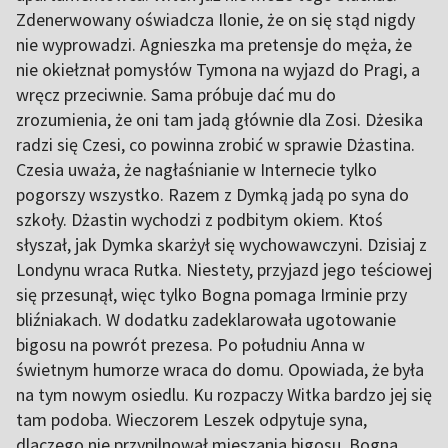
Zdenerwowany oświadcza Ilonie, że on się stąd nigdy
nie wyprowadzi. Agnieszka ma pretensje do męża, że
nie okiełznał pomysłów Tymona na wyjazd do Pragi, a
wręcz przeciwnie. Sama próbuje dać mu do
zrozumienia, że oni tam jadą głównie dla Zosi. Dżesika
radzi się Czesi, co powinna zrobić w sprawie Dżastina.
Czesia uważa, że nagłaśnianie w Internecie tylko
pogorszy wszystko. Razem z Dymką jadą po syna do
szkoły. Dżastin wychodzi z podbitym okiem. Ktoś
słyszał, jak Dymka skarżył się wychowawczyni. Dzisiaj z
Londynu wraca Rutka. Niestety, przyjazd jego teściowej
się przesunął, więc tylko Bogna pomaga Irminie przy
bliźniakach. W dodatku zadeklarowała ugotowanie
bigosu na powrót prezesa. Po południu Anna w
świetnym humorze wraca do domu. Opowiada, że była
na tym nowym osiedlu. Ku rozpaczy Witka bardzo jej się
tam podoba. Wieczorem Leszek odpytuje syna,
dlaczego nie przypilnował mieszania bigosu. Bogna