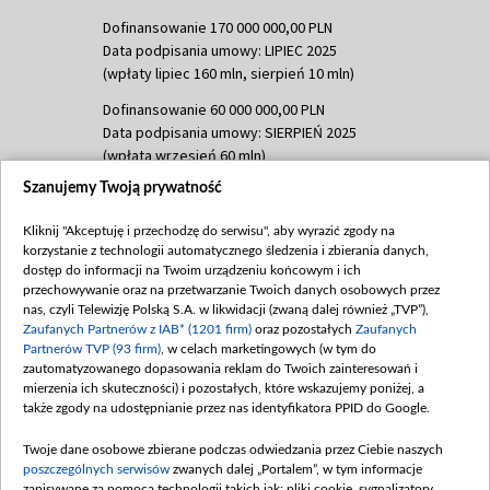
Dofinansowanie 170 000 000,00 PLN
Data podpisania umowy: LIPIEC 2025
(wpłaty lipiec 160 mln, sierpień 10 mln)
Dofinansowanie 60 000 000,00 PLN
Data podpisania umowy: SIERPIEŃ 2025
(wpłata wrzesień 60 mln)
Szanujemy Twoją prywatność
Dofinansowanie 635 783 051,21 PLN
Data podpisania umowy: WRZESIEŃ 2025
Kliknij "Akceptuję i przechodzę do serwisu", aby wyrazić zgody na
(wpłata wrzesień 100 mln, październik 350
korzystanie z technologii automatycznego śledzenia i zbierania danych,
mln, listopad 265 mln)
dostęp do informacji na Twoim urządzeniu końcowym i ich
przechowywanie oraz na przetwarzanie Twoich danych osobowych przez
Dofinansowanie 48 862 000,00 PLN
nas, czyli Telewizję Polską S.A. w likwidacji (zwaną dalej również „TVP”),
Data podpisania umowy: GRUDZIEŃ 2025
Zaufanych Partnerów z IAB* (1201 firm)
oraz pozostałych
Zaufanych
(wpłata grudzień 60,548 mln)
Partnerów TVP (93 firm)
, w celach marketingowych (w tym do
zautomatyzowanego dopasowania reklam do Twoich zainteresowań i
Dofinansowanie 900 000 000,00 PLN
mierzenia ich skuteczności) i pozostałych, które wskazujemy poniżej, a
Data podpisania umowy: LUTY 2026 (wpłata
także zgody na udostępnianie przez nas identyfikatora PPID do Google.
26 lutego 80 mln, 4 marca 370 mln,
8
kwiecień 180 mln, 7 maja 180 mln, 8
Twoje dane osobowe zbierane podczas odwiedzania przez Ciebie naszych
czerwca 90 mln)
poszczególnych serwisów
zwanych dalej „Portalem”, w tym informacje
zapisywane za pomocą technologii takich jak: pliki cookie, sygnalizatory