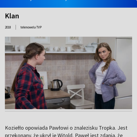
Klan
|
2018
telenowela TVP
Koziełło opowiada Pawłowi o znalezisku Tropka. Jest
przekonany, że ukrył je Witold. Paweł jest zdania, że