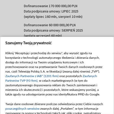
Dofinansowanie 170 000 000,00 PLN
Data podpisania umowy: LIPIEC 2025
(wpłaty lipiec 160 mln, sierpień 10 mln)
Dofinansowanie 60 000 000,00 PLN
Data podpisania umowy: SIERPIEŃ 2025
(wpłata wrzesień 60 mln)
Szanujemy Twoją prywatność
Dofinansowanie 635 783 051,21 PLN
Data podpisania umowy: WRZESIEŃ 2025
Kliknij "Akceptuję i przechodzę do serwisu", aby wyrazić zgody na
(wpłata wrzesień 100 mln, październik 350
korzystanie z technologii automatycznego śledzenia i zbierania danych,
mln, listopad 265 mln)
dostęp do informacji na Twoim urządzeniu końcowym i ich
przechowywanie oraz na przetwarzanie Twoich danych osobowych przez
Dofinansowanie 48 862 000,00 PLN
nas, czyli Telewizję Polską S.A. w likwidacji (zwaną dalej również „TVP”),
Data podpisania umowy: GRUDZIEŃ 2025
Zaufanych Partnerów z IAB* (1201 firm)
oraz pozostałych
Zaufanych
(wpłata grudzień 60,548 mln)
Partnerów TVP (93 firm)
, w celach marketingowych (w tym do
zautomatyzowanego dopasowania reklam do Twoich zainteresowań i
Dofinansowanie 900 000 000,00 PLN
mierzenia ich skuteczności) i pozostałych, które wskazujemy poniżej, a
Data podpisania umowy: LUTY 2026 (wpłata
także zgody na udostępnianie przez nas identyfikatora PPID do Google.
26 lutego 80 mln, 4 marca 370 mln,
8
kwiecień 180 mln, 7 maja 180 mln, 8
Twoje dane osobowe zbierane podczas odwiedzania przez Ciebie naszych
czerwca 90 mln)
poszczególnych serwisów
zwanych dalej „Portalem”, w tym informacje
zapisywane za pomocą technologii takich jak: pliki cookie, sygnalizatory