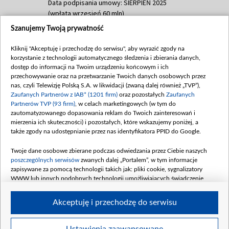
Data podpisania umowy: SIERPIEŃ 2025
(wpłata wrzesień 60 mln)
Szanujemy Twoją prywatność
Dofinansowanie 635 783 051,21 PLN
Data podpisania umowy: WRZESIEŃ 2025
Kliknij "Akceptuję i przechodzę do serwisu", aby wyrazić zgody na
(wpłata wrzesień 100 mln, październik 350
korzystanie z technologii automatycznego śledzenia i zbierania danych,
mln, listopad 265 mln)
dostęp do informacji na Twoim urządzeniu końcowym i ich
przechowywanie oraz na przetwarzanie Twoich danych osobowych przez
Dofinansowanie 48 862 000,00 PLN
nas, czyli Telewizję Polską S.A. w likwidacji (zwaną dalej również „TVP”),
Data podpisania umowy: GRUDZIEŃ 2025
Zaufanych Partnerów z IAB* (1201 firm)
oraz pozostałych
Zaufanych
(wpłata grudzień 60,548 mln)
Partnerów TVP (93 firm)
, w celach marketingowych (w tym do
zautomatyzowanego dopasowania reklam do Twoich zainteresowań i
Dofinansowanie 900 000 000,00 PLN
mierzenia ich skuteczności) i pozostałych, które wskazujemy poniżej, a
Data podpisania umowy: LUTY 2026 (wpłata
także zgody na udostępnianie przez nas identyfikatora PPID do Google.
26 lutego 80 mln, 4 marca 370 mln,
8
kwiecień 180 mln, 7 maja 180 mln, 8
Twoje dane osobowe zbierane podczas odwiedzania przez Ciebie naszych
czerwca 90 mln)
poszczególnych serwisów
zwanych dalej „Portalem”, w tym informacje
zapisywane za pomocą technologii takich jak: pliki cookie, sygnalizatory
Dofinansowanie 250 000 000,00 PLN
WWW lub innych podobnych technologii umożliwiających świadczenie
Data podpisania umowy LIPIEC 2026 (wpłata
dopasowanych i bezpiecznych usług, personalizację treści oraz reklam,
udostępnianie funkcji mediów społecznościowych oraz analizowanie ruchu
4 sierpnia 250 mln
Akceptuję i przechodzę do serwisu
w Internecie.
Twoje dane osobowe zbierane podczas odwiedzania przez Ciebie