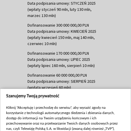
Data podpisania umowy: STYCZEŃ 2025
(wpłaty styczeń 90 mln, luty 130 mln,
marzec 130 mln)
Dofinansowanie 300 000 000,00 PLN
Data podpisania umowy: KWIECIEŃ 2025
(wpłaty kwiecień 150 mln, maj 140 mln,
czerwiec 10 mln)
Dofinansowanie 170 000 000,00 PLN
Data podpisania umowy: LIPIEC 2025
(wpłaty lipiec 160 mln, sierpień 10 mln)
Dofinansowanie 60 000 000,00 PLN
Data podpisania umowy: SIERPIEŃ 2025
(wpłata wrzesień 60 mln)
Szanujemy Twoją prywatność
Dofinansowanie 635 783 051,21 PLN
Data podpisania umowy: WRZESIEŃ 2025
Kliknij "Akceptuję i przechodzę do serwisu", aby wyrazić zgody na
(wpłata wrzesień 100 mln, październik 350
korzystanie z technologii automatycznego śledzenia i zbierania danych,
mln, listopad 265 mln)
dostęp do informacji na Twoim urządzeniu końcowym i ich
przechowywanie oraz na przetwarzanie Twoich danych osobowych przez
Dofinansowanie 48 862 000,00 PLN
nas, czyli Telewizję Polską S.A. w likwidacji (zwaną dalej również „TVP”),