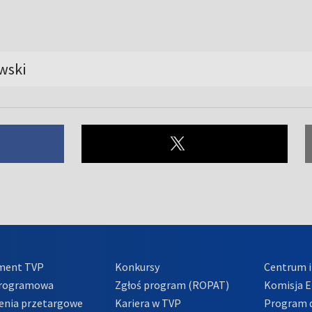
wski
ment TVP
Konkursy
Centrum i
Programowa
Zgłoś program (ROPAT)
Komisja E
enia przetargowe
Kariera w TVP
Program d