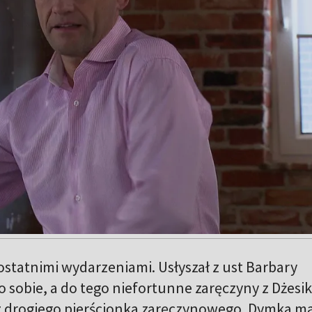
ostatnimi wydarzeniami. Usłyszał z ust Barbary
 sobie, a do tego niefortunne zaręczyny z Dżesik
ę z drogiego pierścionka zaręczynowego. Dymka m