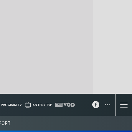
...
PROGRAM TV
ANTENY TVP
PORT