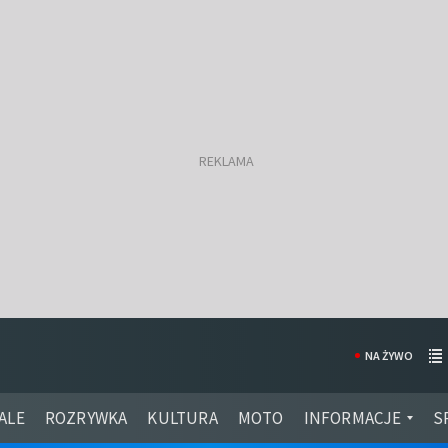
NA ŻYWO
ALE
ROZRYWKA
KULTURA
MOTO
INFORMACJE
S