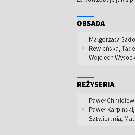
OBSADA
Małgorzata Sado
Rewieńska, Tade
Wojciech Wysocki
REŻYSERIA
Paweł Chmielews
Paweł Karpiński
Sztwiertnia, Ma