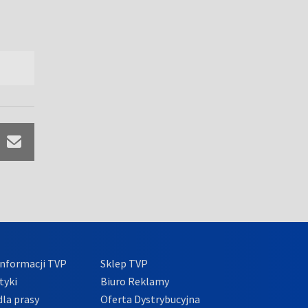
nformacji TVP
Sklep TVP
tyki
Biuro Reklamy
la prasy
Oferta Dystrybucyjna