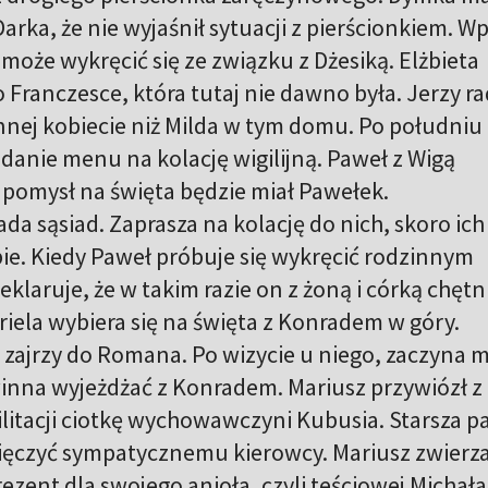
arka, że nie wyjaśnił sytuacji z pierścionkiem. W
może wykręcić się ze związku z Dżesiką. Elżbieta
ranczesce, która tutaj nie dawno była. Jerzy ra
nnej kobiecie niż Milda w tym domu. Po południu 
adanie menu na kolację wigilijną. Paweł z Wigą
i pomysł na święta będzie miał Pawełek.
a sąsiad. Zaprasza na kolację do nich, skoro ich
obie. Kiedy Paweł próbuje się wykręcić rodzinnym
klaruje, że w takim razie on z żoną i córką chętn
iela wybiera się na święta z Konradem w góry.
 zajrzy do Romana. Po wizycie u niego, zaczyna m
inna wyjeżdżać z Konradem. Mariusz przywiózł z
litacji ciotkę wychowawczyni Kubusia. Starsza p
ięczyć sympatycznemu kierowcy. Mariusz zwierza 
rezent dla swojego anioła, czyli teściowej Michała