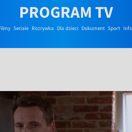
PROGRAM TV
Filmy
Seriale
Rozrywka
Dla dzieci
Dokument
Sport
Inf