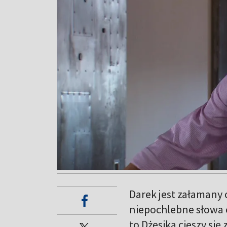
Darek jest załamany 
niepochlebne słowa o
to Dżesika cieszy si