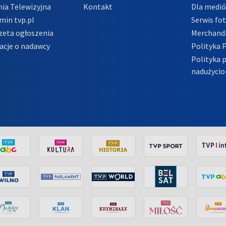
ia Telewizyjna
Kontakt
Dla medi
min tvp.pl
Serwis fo
zeta ogłoszenia
Merchandi
acje o nadawcy
Polityka 
Polityka 
nadużycio