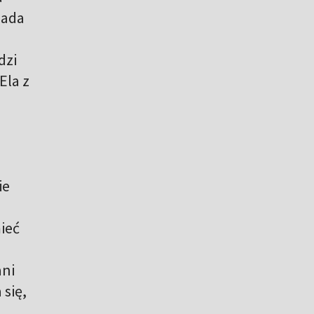
pada
dzi
Ela z
ie
ieć
ani
się,
.