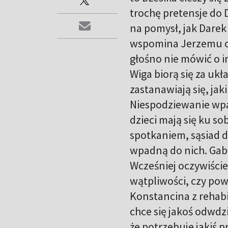
trochę pretensje do D
na pomysł, jak Darek 
wspomina Jerzemu o F
głośno nie mówić o i
Wiga biorą się za ukł
zastanawiają się, jak
Niespodziewanie wpad
dzieci mają się ku s
spotkaniem, sąsiad de
wpadną do nich. Gabr
Wcześniej oczywiście
wątpliwości, czy pow
Konstancina z rehabi
chce się jakoś odwdz
że potrzebuje jakiś p