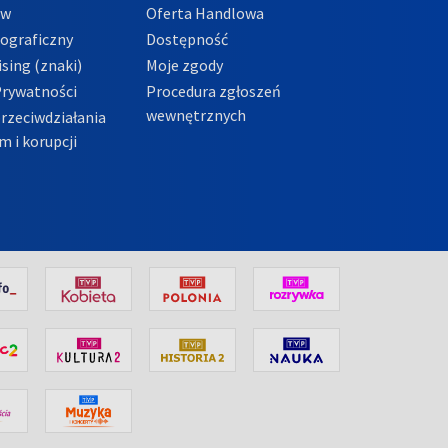
ów
Oferta Handlowa
tograficzny
Dostępność
sing (znaki)
Moje zgody
Prywatności
Procedura zgłoszeń
wewnętrznych
przeciwdziałania
m i korupcji