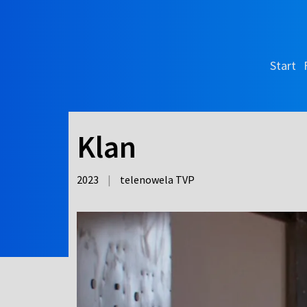
Start
Klan
2023
|
telenowela TVP