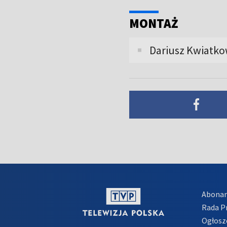
MONTAŻ
Dariusz Kwiatko
Abona
Rada 
Ogłosz