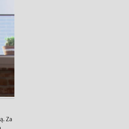
ą. Za
a