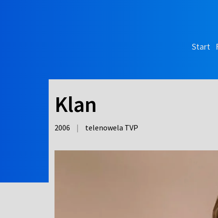
Start
Klan
2006
|
telenowela TVP