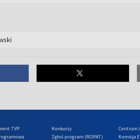
wski
ment TVP
Konkursy
Centrum i
Programowa
Zgłoś program (ROPAT)
Komisja E