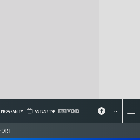
...
PROGRAM TV
ANTENY TVP
PORT