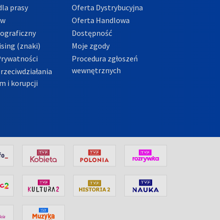
la prasy
Oferta Dystrybucyjna
ów
Oferta Handlowa
tograficzny
Dostępność
sing (znaki)
Moje zgody
Prywatności
Procedura zgłoszeń
wewnętrznych
przeciwdziałania
m i korupcji