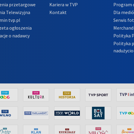
enia przetargowe
Kariera w TVP
Program d
ia Telewizyjna
Kontakt
Dla medi
min tvp.pl
Serwis fo
zeta ogłoszenia
Merchandi
acje o nadawcy
Polityka 
Polityka 
nadużycio