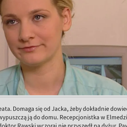
eata. Domaga się od Jacka, żeby dokładnie dowie
y wypuszczą ją do domu. Recepcjonistka w Elmedz
doktor Rawski wczoraj nie przyszedł na dyżur. Pa