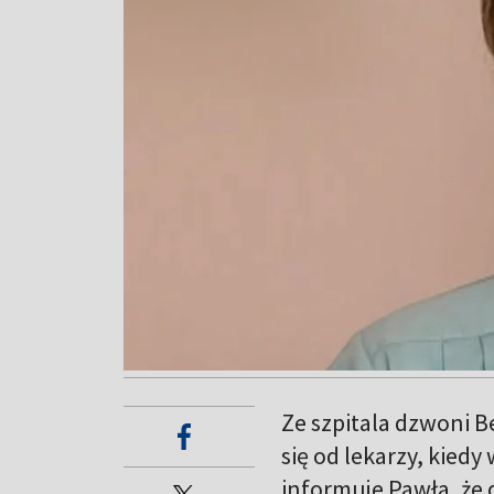
Ze szpitala dzwoni B
się od lekarzy, kied
informuje Pawła, że 