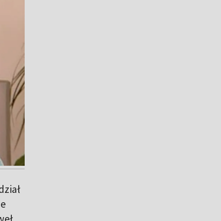
dział
ie
weł