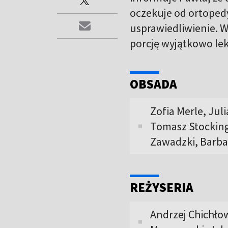
oczekuje od ortopedy
usprawiedliwienie. W
porcję wyjątkowo lekk
OBSADA
Zofia Merle, Jul
Tomasz Stocking
Zawadzki, Barba
REŻYSERIA
Andrzej Chichłow