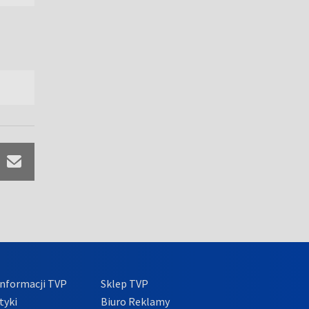
nformacji TVP
Sklep TVP
tyki
Biuro Reklamy