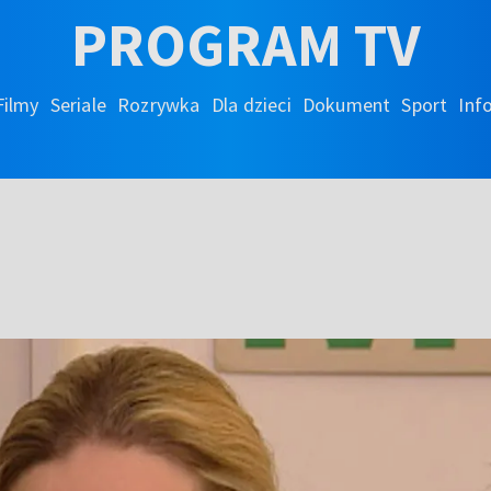
PROGRAM TV
Filmy
Seriale
Rozrywka
Dla dzieci
Dokument
Sport
Inf