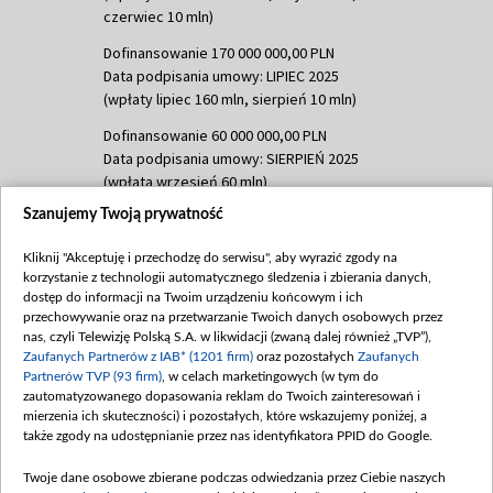
czerwiec 10 mln)
Dofinansowanie 170 000 000,00 PLN
Data podpisania umowy: LIPIEC 2025
(wpłaty lipiec 160 mln, sierpień 10 mln)
Dofinansowanie 60 000 000,00 PLN
Data podpisania umowy: SIERPIEŃ 2025
(wpłata wrzesień 60 mln)
Szanujemy Twoją prywatność
Dofinansowanie 635 783 051,21 PLN
Data podpisania umowy: WRZESIEŃ 2025
Kliknij "Akceptuję i przechodzę do serwisu", aby wyrazić zgody na
(wpłata wrzesień 100 mln, październik 350
korzystanie z technologii automatycznego śledzenia i zbierania danych,
mln, listopad 265 mln)
dostęp do informacji na Twoim urządzeniu końcowym i ich
przechowywanie oraz na przetwarzanie Twoich danych osobowych przez
Dofinansowanie 48 862 000,00 PLN
nas, czyli Telewizję Polską S.A. w likwidacji (zwaną dalej również „TVP”),
Data podpisania umowy: GRUDZIEŃ 2025
Zaufanych Partnerów z IAB* (1201 firm)
oraz pozostałych
Zaufanych
(wpłata grudzień 60,548 mln)
Partnerów TVP (93 firm)
, w celach marketingowych (w tym do
zautomatyzowanego dopasowania reklam do Twoich zainteresowań i
Dofinansowanie 900 000 000,00 PLN
mierzenia ich skuteczności) i pozostałych, które wskazujemy poniżej, a
Data podpisania umowy: LUTY 2026 (wpłata
także zgody na udostępnianie przez nas identyfikatora PPID do Google.
26 lutego 80 mln, 4 marca 370 mln,
8
kwiecień 180 mln, 7 maja 180 mln, 8
Twoje dane osobowe zbierane podczas odwiedzania przez Ciebie naszych