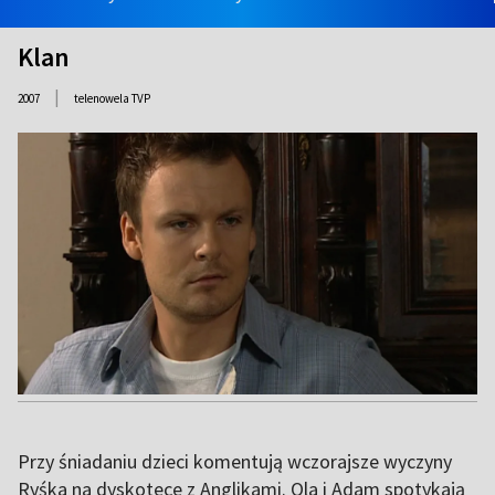
Klan
|
2007
telenowela TVP
Przy śniadaniu dzieci komentują wczorajsze wyczyny
Ryśka na dyskotece z Anglikami. Ola i Adam spotykają