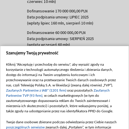
czerwiec 10 mln)
Dofinansowanie 170 000 000,00 PLN
Data podpisania umowy: LIPIEC 2025
(wpłaty lipiec 160 mln, sierpień 10 mln)
Dofinansowanie 60 000 000,00 PLN
Data podpisania umowy: SIERPIEŃ 2025
(wpłata wrzesień 60 mln)
Szanujemy Twoją prywatność
Dofinansowanie 635 783 051,21 PLN
Data podpisania umowy: WRZESIEŃ 2025
Kliknij "Akceptuję i przechodzę do serwisu", aby wyrazić zgody na
(wpłata wrzesień 100 mln, październik 350
korzystanie z technologii automatycznego śledzenia i zbierania danych,
mln, listopad 265 mln)
dostęp do informacji na Twoim urządzeniu końcowym i ich
przechowywanie oraz na przetwarzanie Twoich danych osobowych przez
Dofinansowanie 48 862 000,00 PLN
nas, czyli Telewizję Polską S.A. w likwidacji (zwaną dalej również „TVP”),
Data podpisania umowy: GRUDZIEŃ 2025
Zaufanych Partnerów z IAB* (1201 firm)
oraz pozostałych
Zaufanych
(wpłata grudzień 60,548 mln)
Partnerów TVP (93 firm)
, w celach marketingowych (w tym do
zautomatyzowanego dopasowania reklam do Twoich zainteresowań i
Dofinansowanie 900 000 000,00 PLN
mierzenia ich skuteczności) i pozostałych, które wskazujemy poniżej, a
Data podpisania umowy: LUTY 2026 (wpłata
także zgody na udostępnianie przez nas identyfikatora PPID do Google.
26 lutego 80 mln, 4 marca 370 mln,
8
kwiecień 180 mln, 7 maja 180 mln, 8
Twoje dane osobowe zbierane podczas odwiedzania przez Ciebie naszych
czerwca 90 mln)
poszczególnych serwisów
zwanych dalej „Portalem”, w tym informacje