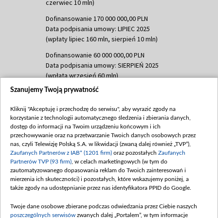
czerwiec 10 mln)
Dofinansowanie 170 000 000,00 PLN
Data podpisania umowy: LIPIEC 2025
(wpłaty lipiec 160 mln, sierpień 10 mln)
Dofinansowanie 60 000 000,00 PLN
Data podpisania umowy: SIERPIEŃ 2025
(wpłata wrzesień 60 mln)
Szanujemy Twoją prywatność
Dofinansowanie 635 783 051,21 PLN
Data podpisania umowy: WRZESIEŃ 2025
Kliknij "Akceptuję i przechodzę do serwisu", aby wyrazić zgody na
(wpłata wrzesień 100 mln, październik 350
korzystanie z technologii automatycznego śledzenia i zbierania danych,
mln, listopad 265 mln)
dostęp do informacji na Twoim urządzeniu końcowym i ich
przechowywanie oraz na przetwarzanie Twoich danych osobowych przez
Dofinansowanie 48 862 000,00 PLN
nas, czyli Telewizję Polską S.A. w likwidacji (zwaną dalej również „TVP”),
Data podpisania umowy: GRUDZIEŃ 2025
Zaufanych Partnerów z IAB* (1201 firm)
oraz pozostałych
Zaufanych
(wpłata grudzień 60,548 mln)
Partnerów TVP (93 firm)
, w celach marketingowych (w tym do
zautomatyzowanego dopasowania reklam do Twoich zainteresowań i
Dofinansowanie 900 000 000,00 PLN
mierzenia ich skuteczności) i pozostałych, które wskazujemy poniżej, a
Data podpisania umowy: LUTY 2026 (wpłata
także zgody na udostępnianie przez nas identyfikatora PPID do Google.
26 lutego 80 mln, 4 marca 370 mln,
8
kwiecień 180 mln, 7 maja 180 mln, 8
Twoje dane osobowe zbierane podczas odwiedzania przez Ciebie naszych
czerwca 90 mln)
poszczególnych serwisów
zwanych dalej „Portalem”, w tym informacje