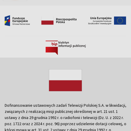
Dofinansowanie ustawowych zadań Telewizji Polskiej S.A. w likwidacji,
związanych z realizacją misji publicznej określonej w art. 21 ust. 1
ustawy z dnia 29 grudnia 1992 r. o radiofonii i telewizji (Dz. U. z 2022 r.
poz. 1722 oraz z 2024 r. poz. 96) poprzez udzielenie dotacji celowej, o
której mowa w art. 31 ust. 2 ustawy z dnia 29 grudnia 1992 r. o