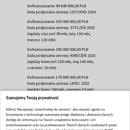
Dofinansowanie 49 848 800,00 PLN
Data podpisania umowy: LISTOPAD 2024
Dofinansowanie 350 000 000,00 PLN
Data podpisania umowy: STYCZEŃ 2025
(wpłaty styczeń 90 mln, luty 130 mln,
marzec 130 mln)
Dofinansowanie 300 000 000,00 PLN
Data podpisania umowy: KWIECIEŃ 2025
(wpłaty kwiecień 150 mln, maj 140 mln,
czerwiec 10 mln)
Dofinansowanie 170 000 000,00 PLN
Data podpisania umowy: LIPIEC 2025
(wpłaty lipiec 160 mln, sierpień 10 mln)
Szanujemy Twoją prywatność
Dofinansowanie 60 000 000,00 PLN
Data podpisania umowy: SIERPIEŃ 2025
Kliknij "Akceptuję i przechodzę do serwisu", aby wyrazić zgody na
(wpłata wrzesień 60 mln)
korzystanie z technologii automatycznego śledzenia i zbierania danych,
Dofinansowanie 635 783 051,21 PLN
dostęp do informacji na Twoim urządzeniu końcowym i ich
przechowywanie oraz na przetwarzanie Twoich danych osobowych przez
Data podpisania umowy: WRZESIEŃ 2025