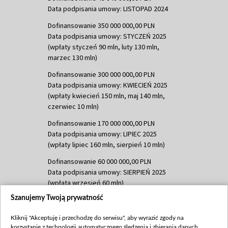
Data podpisania umowy: LISTOPAD 2024
Dofinansowanie 350 000 000,00 PLN
Data podpisania umowy: STYCZEŃ 2025
(wpłaty styczeń 90 mln, luty 130 mln,
marzec 130 mln)
Dofinansowanie 300 000 000,00 PLN
Data podpisania umowy: KWIECIEŃ 2025
(wpłaty kwiecień 150 mln, maj 140 mln,
czerwiec 10 mln)
Dofinansowanie 170 000 000,00 PLN
Data podpisania umowy: LIPIEC 2025
(wpłaty lipiec 160 mln, sierpień 10 mln)
Dofinansowanie 60 000 000,00 PLN
Data podpisania umowy: SIERPIEŃ 2025
(wpłata wrzesień 60 mln)
Szanujemy Twoją prywatność
Dofinansowanie 635 783 051,21 PLN
Data podpisania umowy: WRZESIEŃ 2025
Kliknij "Akceptuję i przechodzę do serwisu", aby wyrazić zgody na
(wpłata wrzesień 100 mln, październik 350
korzystanie z technologii automatycznego śledzenia i zbierania danych,