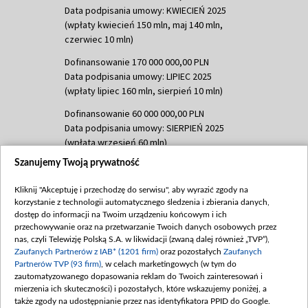
Data podpisania umowy: KWIECIEŃ 2025
(wpłaty kwiecień 150 mln, maj 140 mln,
czerwiec 10 mln)
Dofinansowanie 170 000 000,00 PLN
Data podpisania umowy: LIPIEC 2025
(wpłaty lipiec 160 mln, sierpień 10 mln)
Dofinansowanie 60 000 000,00 PLN
Data podpisania umowy: SIERPIEŃ 2025
(wpłata wrzesień 60 mln)
Szanujemy Twoją prywatność
Dofinansowanie 635 783 051,21 PLN
Data podpisania umowy: WRZESIEŃ 2025
Kliknij "Akceptuję i przechodzę do serwisu", aby wyrazić zgody na
(wpłata wrzesień 100 mln, październik 350
korzystanie z technologii automatycznego śledzenia i zbierania danych,
mln, listopad 265 mln)
dostęp do informacji na Twoim urządzeniu końcowym i ich
przechowywanie oraz na przetwarzanie Twoich danych osobowych przez
Dofinansowanie 48 862 000,00 PLN
nas, czyli Telewizję Polską S.A. w likwidacji (zwaną dalej również „TVP”),
Data podpisania umowy: GRUDZIEŃ 2025
Zaufanych Partnerów z IAB* (1201 firm)
oraz pozostałych
Zaufanych
(wpłata grudzień 60,548 mln)
Partnerów TVP (93 firm)
, w celach marketingowych (w tym do
zautomatyzowanego dopasowania reklam do Twoich zainteresowań i
Dofinansowanie 900 000 000,00 PLN
mierzenia ich skuteczności) i pozostałych, które wskazujemy poniżej, a
Data podpisania umowy: LUTY 2026 (wpłata
także zgody na udostępnianie przez nas identyfikatora PPID do Google.