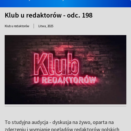
Klub u redaktorów - odc. 198
|
Klub u redaktorów
Litwa,
2025
To studyjna audycja - dyskusja na żywo, oparta na
zderzeniu i wymianie poglądów redaktorów polskich