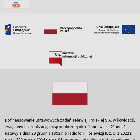
Dofinansowanie ustawowych zadań Telewizji Polskiej S.A. w likwidacji,
związanych z realizacją misji publicznej określonej w art. 21 ust. 1
ustawy z dnia 29 grudnia 1992 r. o radiofonii i telewizji (Dz. U. z 2022 r.
poz. 1722 oraz z 2024 r. poz. 96) poprzez udzielenie dotacji celowej, o