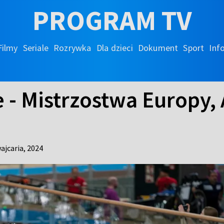
PROGRAM TV
Filmy
Seriale
Rozrywka
Dla dzieci
Dokument
Sport
Inf
 - Mistrzostwa Europy, 
ajcaria,
2024