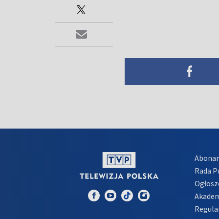
Abona
Rada 
Ogłosz
Akadem
Regula