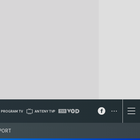
...
PROGRAM TV
ANTENY TVP
PORT