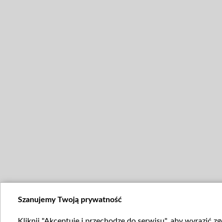
Szanujemy Twoją prywatność
Kliknij "Akceptuję i przechodzę do serwisu", aby wyrazić z