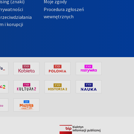
sing (znaki)
Moje zgody
Prywatności
Procedura zgłoszeń
wewnętrznych
przeciwdziałania
m i korupcji