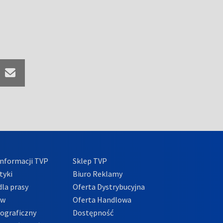
nformacji TVP
Sklep TVP
tyki
Biuro Reklamy
la prasy
Oferta Dystrybucyjna
ów
Oferta Handlowa
tograficzny
Dostępność