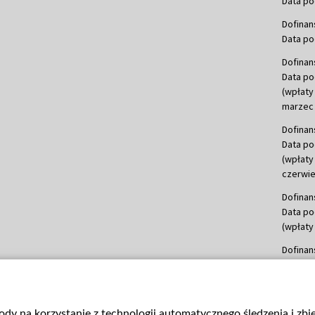
Data po
Dofinan
Data po
Dofinan
Data po
(wpłaty
marzec 
Dofinan
Data po
(wpłaty
czerwie
Dofinan
Data po
(wpłaty 
Dofinan
Data po
(wpłata
Dofinan
gody na korzystanie z technologii automatycznego śledzenia i zb