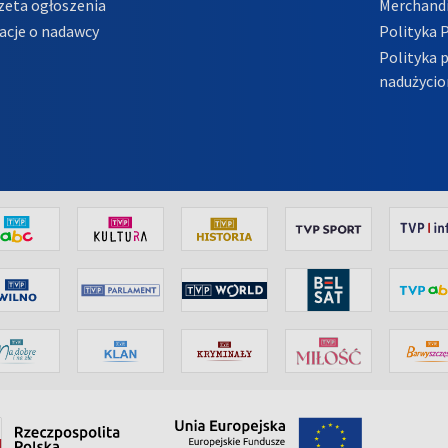
zeta ogłoszenia
Merchandi
acje o nadawcy
Polityka 
Polityka 
nadużycio