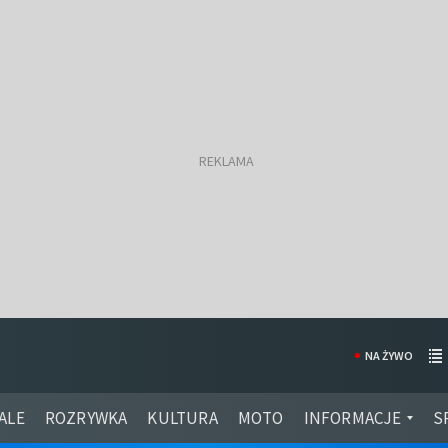
NA ŻYWO
ALE
ROZRYWKA
KULTURA
MOTO
INFORMACJE
S