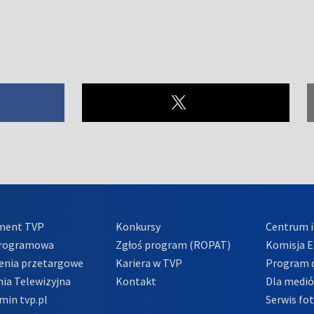
ment TVP
Konkursy
Centrum i
Programowa
Zgłoś program (ROPAT)
Komisja E
enia przetargowe
Kariera w TVP
Program d
ia Telewizyjna
Kontakt
Dla medi
min tvp.pl
Serwis fo