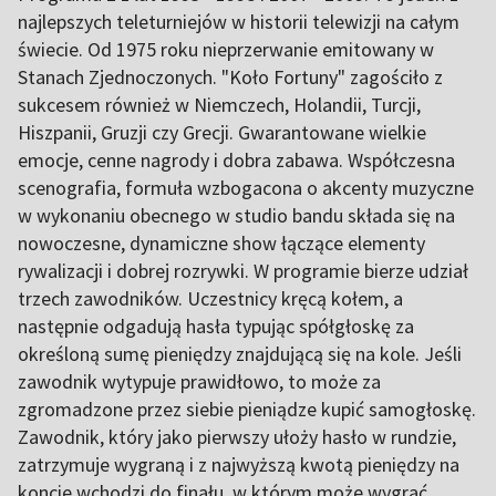
najlepszych teleturniejów w historii telewizji na całym
świecie. Od 1975 roku nieprzerwanie emitowany w
Stanach Zjednoczonych. "Koło Fortuny" zagościło z
sukcesem również w Niemczech, Holandii, Turcji,
Hiszpanii, Gruzji czy Grecji. Gwarantowane wielkie
emocje, cenne nagrody i dobra zabawa. Współczesna
scenografia, formuła wzbogacona o akcenty muzyczne
w wykonaniu obecnego w studio bandu składa się na
nowoczesne, dynamiczne show łączące elementy
rywalizacji i dobrej rozrywki. W programie bierze udział
trzech zawodników. Uczestnicy kręcą kołem, a
następnie odgadują hasła typując spółgłoskę za
określoną sumę pieniędzy znajdującą się na kole. Jeśli
zawodnik wytypuje prawidłowo, to może za
zgromadzone przez siebie pieniądze kupić samogłoskę.
Zawodnik, który jako pierwszy ułoży hasło w rundzie,
zatrzymuje wygraną i z najwyższą kwotą pieniędzy na
koncie wchodzi do finału, w którym może wygrać