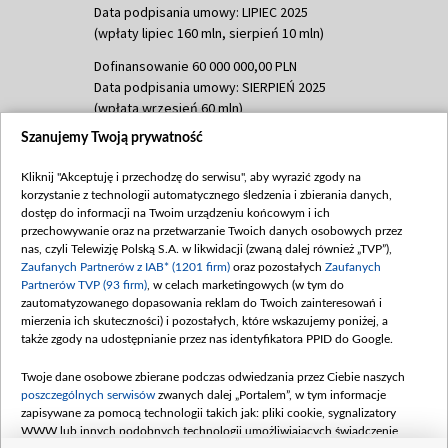
Data podpisania umowy: LIPIEC 2025
(wpłaty lipiec 160 mln, sierpień 10 mln)
Dofinansowanie 60 000 000,00 PLN
Data podpisania umowy: SIERPIEŃ 2025
(wpłata wrzesień 60 mln)
Szanujemy Twoją prywatność
Dofinansowanie 635 783 051,21 PLN
Data podpisania umowy: WRZESIEŃ 2025
Kliknij "Akceptuję i przechodzę do serwisu", aby wyrazić zgody na
(wpłata wrzesień 100 mln, październik 350
korzystanie z technologii automatycznego śledzenia i zbierania danych,
mln, listopad 265 mln)
dostęp do informacji na Twoim urządzeniu końcowym i ich
przechowywanie oraz na przetwarzanie Twoich danych osobowych przez
Dofinansowanie 48 862 000,00 PLN
nas, czyli Telewizję Polską S.A. w likwidacji (zwaną dalej również „TVP”),
Data podpisania umowy: GRUDZIEŃ 2025
Zaufanych Partnerów z IAB* (1201 firm)
oraz pozostałych
Zaufanych
(wpłata grudzień 60,548 mln)
Partnerów TVP (93 firm)
, w celach marketingowych (w tym do
zautomatyzowanego dopasowania reklam do Twoich zainteresowań i
Dofinansowanie 900 000 000,00 PLN
mierzenia ich skuteczności) i pozostałych, które wskazujemy poniżej, a
Data podpisania umowy: LUTY 2026 (wpłata
także zgody na udostępnianie przez nas identyfikatora PPID do Google.
26 lutego 80 mln, 4 marca 370 mln,
8
kwiecień 180 mln, 7 maja 180 mln, 8
Twoje dane osobowe zbierane podczas odwiedzania przez Ciebie naszych
czerwca 90 mln)
poszczególnych serwisów
zwanych dalej „Portalem”, w tym informacje
zapisywane za pomocą technologii takich jak: pliki cookie, sygnalizatory
Dofinansowanie 250 000 000,00 PLN
WWW lub innych podobnych technologii umożliwiających świadczenie