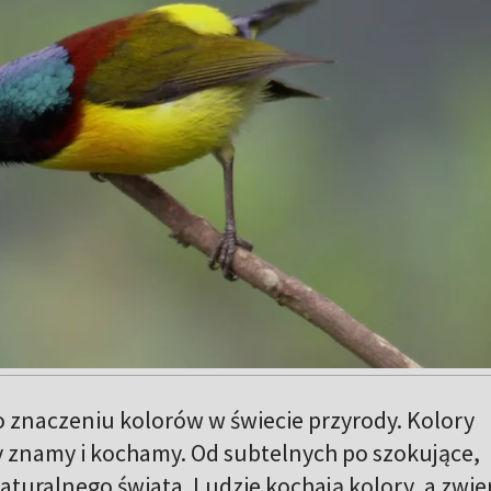
 znaczeniu kolorów w świecie przyrody. Kolory
ry znamy i kochamy. Od subtelnych po szokujące,
aturalnego świata. Ludzie kochają kolory, a zwie