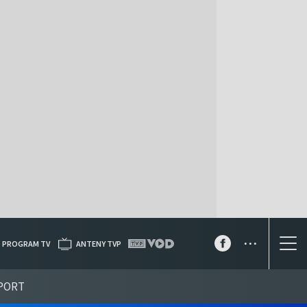
...
PROGRAM TV
ANTENY TVP
PORT