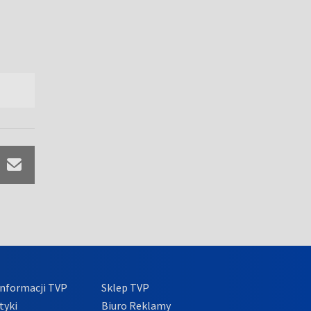
nformacji TVP
Sklep TVP
tyki
Biuro Reklamy