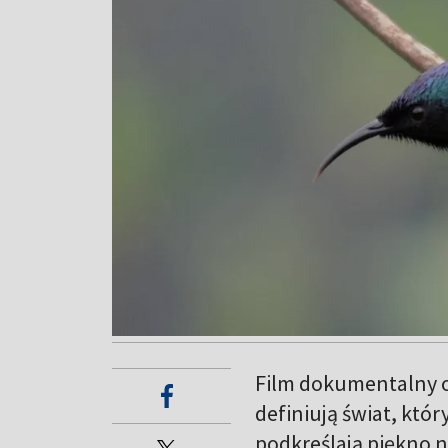
Film dokumentalny o
definiują świat, któ
podkreślają piękno n