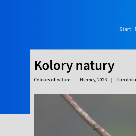
Start
Kolory natury
Colours of nature
|
Niemcy,
2023
|
film dok