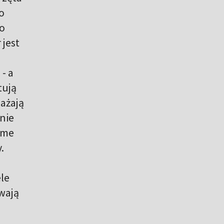
to
ko
 jest
- a
tują
nażają
enie
ame
.
ele
wają