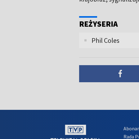
REŻYSERIA
Phil Coles
Abona
Rada 