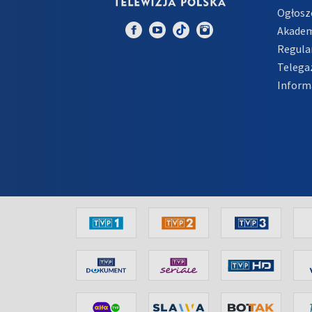
Ogłosz
Akadem
Regula
Telega
Inform