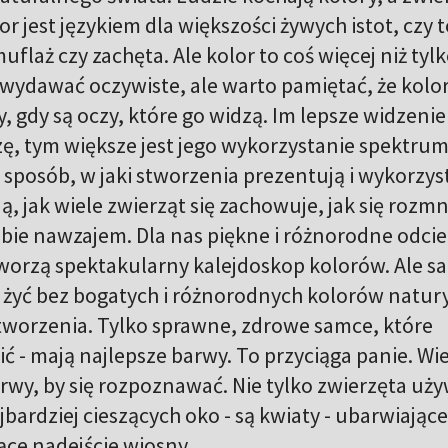
or jest językiem dla większości żywych istot, czy 
uflaż czy zachęta. Ale kolor to coś więcej niż tyl
 wydawać oczywiste, ale warto pamiętać, że kolor
, gdy są oczy, które go widzą. Im lepsze widzenie
ę, tym większe jest jego wykorzystanie spektrum 
sposób, w jaki stworzenia prezentują i wykorzys
ją, jak wiele zwierząt się zachowuje, jak się rozm
iebie nawzajem. Dla nas piękne i różnorodne odci
tworzą spektakularny kalejdoskop kolorów. Ale s
 żyć bez bogatych i różnorodnych kolorów natury
tworzenia. Tylko sprawne, zdrowe samce, które
ić - mają najlepsze barwy. To przyciąga panie. Wi
wy, by się rozpoznawać. Nie tylko zwierzęta uży
bardziej cieszących oko - są kwiaty - ubarwiające
ące nadejście wiosny.