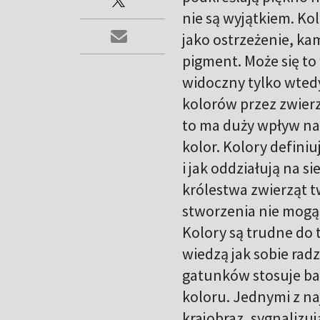
nie są wyjątkiem. Kol
jako ostrzeżenie, kam
pigment. Może się to
widoczny tylko wtedy
kolorów przez zwierz
to ma duży wpływ na 
kolor. Kolory definiu
i jak oddziałują na s
królestwa zwierząt 
stworzenia nie mogą
Kolory są trudne do 
wiedzą jak sobie radz
gatunków stosuje bar
koloru. Jednymi z naj
krajobraz, sygnalizuj