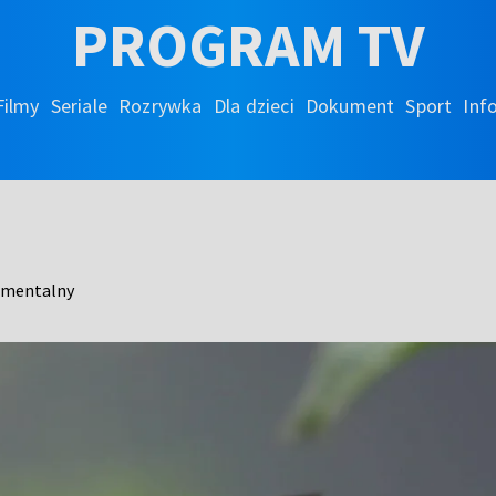
PROGRAM TV
Filmy
Seriale
Rozrywka
Dla dzieci
Dokument
Sport
Inf
umentalny