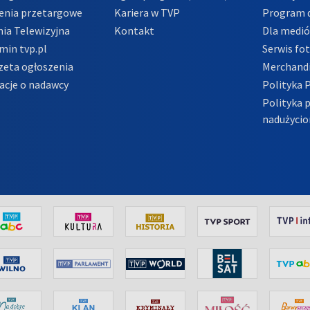
enia przetargowe
Kariera w TVP
Program d
ia Telewizyjna
Kontakt
Dla medi
min tvp.pl
Serwis fo
zeta ogłoszenia
Merchandi
acje o nadawcy
Polityka 
Polityka 
nadużycio