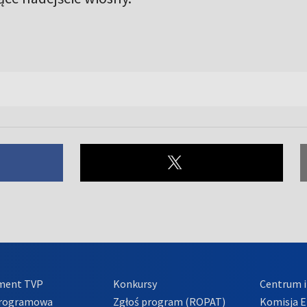
ment TVP
Konkursy
Centrum i
Programowa
Zgłoś program (ROPAT)
Komisja E