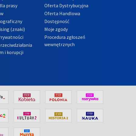
la prasy
Oferta Dystrybucyjna
ów
Oferta Handlowa
tograficzny
Dostępność
sing (znaki)
Moje zgody
Prywatności
Procedura zgłoszeń
wewnętrznych
przeciwdziałania
m i korupcji