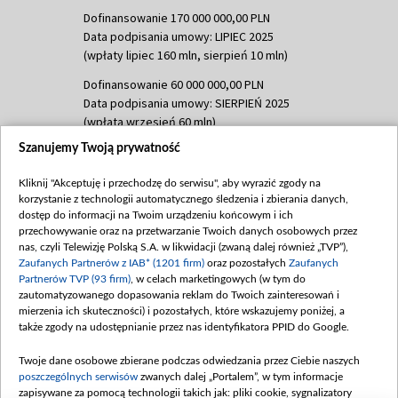
Dofinansowanie 170 000 000,00 PLN
Data podpisania umowy: LIPIEC 2025
(wpłaty lipiec 160 mln, sierpień 10 mln)
Dofinansowanie 60 000 000,00 PLN
Data podpisania umowy: SIERPIEŃ 2025
(wpłata wrzesień 60 mln)
Szanujemy Twoją prywatność
Dofinansowanie 635 783 051,21 PLN
Data podpisania umowy: WRZESIEŃ 2025
Kliknij "Akceptuję i przechodzę do serwisu", aby wyrazić zgody na
(wpłata wrzesień 100 mln, październik 350
korzystanie z technologii automatycznego śledzenia i zbierania danych,
mln, listopad 265 mln)
dostęp do informacji na Twoim urządzeniu końcowym i ich
przechowywanie oraz na przetwarzanie Twoich danych osobowych przez
Dofinansowanie 48 862 000,00 PLN
nas, czyli Telewizję Polską S.A. w likwidacji (zwaną dalej również „TVP”),
Data podpisania umowy: GRUDZIEŃ 2025
Zaufanych Partnerów z IAB* (1201 firm)
oraz pozostałych
Zaufanych
(wpłata grudzień 60,548 mln)
Partnerów TVP (93 firm)
, w celach marketingowych (w tym do
zautomatyzowanego dopasowania reklam do Twoich zainteresowań i
Dofinansowanie 900 000 000,00 PLN
mierzenia ich skuteczności) i pozostałych, które wskazujemy poniżej, a
Data podpisania umowy: LUTY 2026 (wpłata
także zgody na udostępnianie przez nas identyfikatora PPID do Google.
26 lutego 80 mln, 4 marca 370 mln,
8
kwiecień 180 mln, 7 maja 180 mln, 8
Twoje dane osobowe zbierane podczas odwiedzania przez Ciebie naszych
czerwca 90 mln)
poszczególnych serwisów
zwanych dalej „Portalem”, w tym informacje
zapisywane za pomocą technologii takich jak: pliki cookie, sygnalizatory