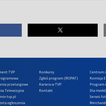
ment TVP
Konkursy
Centrum i
Programowa
Zgłoś program (ROPAT)
Komisja E
enia przetargowe
Kariera w TVP
Program d
ia Telewizyjna
Kontakt
Dla medi
min tvp.pl
Serwis fo
zeta ogłoszenia
Merchandi