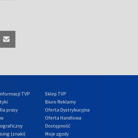
nformacji TVP
Sklep TVP
tyki
Biuro Reklamy
la prasy
Oferta Dystrybucyjna
ów
Oferta Handlowa
tograficzny
Dostępność
sing (znaki)
Moje zgody