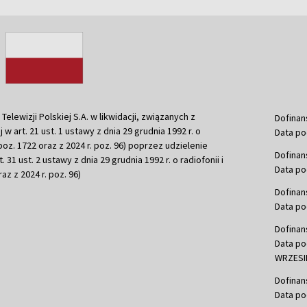
ewizji Polskiej S.A. w likwidacji, związanych z
Dofinan
j w art. 21 ust. 1 ustawy z dnia 29 grudnia 1992 r. o
Data po
r. poz. 1722 oraz z 2024 r. poz. 96) poprzez udzielenie
Dofinan
 31 ust. 2 ustawy z dnia 29 grudnia 1992 r. o radiofonii i
Data po
raz z 2024 r. poz. 96)
Dofinan
Data po
Dofinan
Data po
WRZESIE
Dofinan
Data po