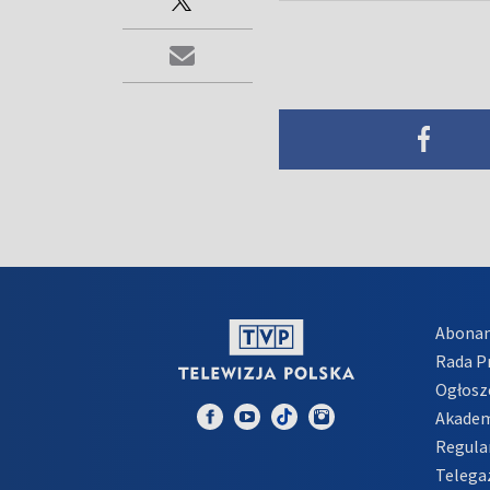
Abona
Rada 
Ogłosz
Akadem
Regula
Telega