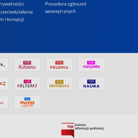
Prywatności
Procedura zgłoszeń
wewnętrznych
przeciwdziałania
m i korupcji