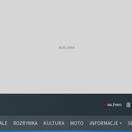
NA ŻYWO
ALE
ROZRYWKA
KULTURA
MOTO
INFORMACJE
S