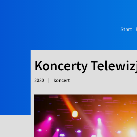
Start
Koncerty Telewizj
2020
|
koncert