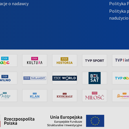
acje o nadawcy
Polityka 
Polityka 
nadużycio