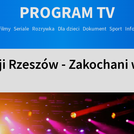
PROGRAM TV
Filmy
Seriale
Rozrywka
Dla dzieci
Dokument
Sport
Inf
i Rzeszów - Zakochani w