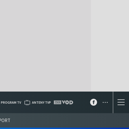
...
PROGRAM TV
ANTENY TVP
PORT