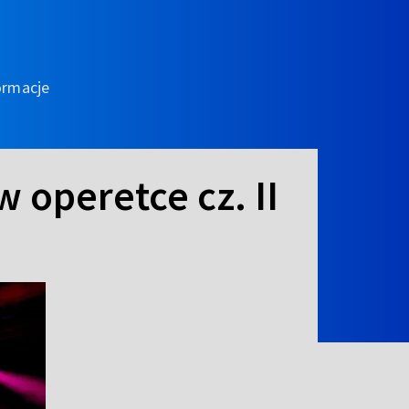
ormacje
 operetce cz. II