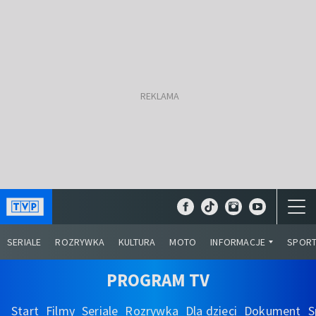
SERIALE
ROZRYWKA
KULTURA
MOTO
INFORMACJE
SPOR
PROGRAM TV
Start
Filmy
Seriale
Rozrywka
Dla dzieci
Dokument
S