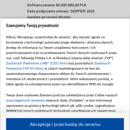
Dofinansowanie 60 000 000,00 PLN
Data podpisania umowy: SIERPIEŃ 2025
(wpłata wrzesień 60 mln)
Szanujemy Twoją prywatność
Dofinansowanie 635 783 051,21 PLN
Data podpisania umowy: WRZESIEŃ 2025
Kliknij "Akceptuję i przechodzę do serwisu", aby wyrazić zgody na
(wpłata wrzesień 100 mln, październik 350
korzystanie z technologii automatycznego śledzenia i zbierania danych,
mln, listopad 265 mln)
dostęp do informacji na Twoim urządzeniu końcowym i ich
przechowywanie oraz na przetwarzanie Twoich danych osobowych przez
Dofinansowanie 48 862 000,00 PLN
nas, czyli Telewizję Polską S.A. w likwidacji (zwaną dalej również „TVP”),
Data podpisania umowy: GRUDZIEŃ 2025
Zaufanych Partnerów z IAB* (1201 firm)
oraz pozostałych
Zaufanych
(wpłata grudzień 60,548 mln)
Partnerów TVP (93 firm)
, w celach marketingowych (w tym do
zautomatyzowanego dopasowania reklam do Twoich zainteresowań i
Dofinansowanie 900 000 000,00 PLN
mierzenia ich skuteczności) i pozostałych, które wskazujemy poniżej, a
Data podpisania umowy: LUTY 2026 (wpłata
także zgody na udostępnianie przez nas identyfikatora PPID do Google.
26 lutego 80 mln, 4 marca 370 mln,
8
kwiecień 180 mln, 7 maja 180 mln, 8
Twoje dane osobowe zbierane podczas odwiedzania przez Ciebie naszych
czerwca 90 mln)
poszczególnych serwisów
zwanych dalej „Portalem”, w tym informacje
zapisywane za pomocą technologii takich jak: pliki cookie, sygnalizatory
Dofinansowanie 250 000 000,00 PLN
WWW lub innych podobnych technologii umożliwiających świadczenie
Data podpisania umowy LIPIEC 2026 (wpłata
dopasowanych i bezpiecznych usług, personalizację treści oraz reklam,
udostępnianie funkcji mediów społecznościowych oraz analizowanie ruchu
4 sierpnia 250 mln
Akceptuję i przechodzę do serwisu
w Internecie.