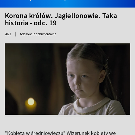
Korona królów. Jagiellonowie. Taka
historia - odc. 19
|
2023
telenowela dokumentalna
"Kobieta w średniowieczu" Wizerunek kobiety we