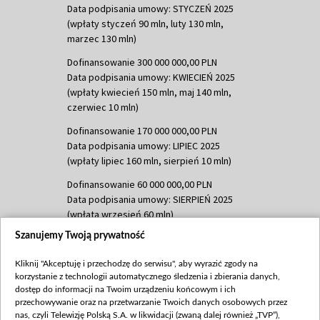
Data podpisania umowy: STYCZEŃ 2025
(wpłaty styczeń 90 mln, luty 130 mln,
marzec 130 mln)
Dofinansowanie 300 000 000,00 PLN
Data podpisania umowy: KWIECIEŃ 2025
(wpłaty kwiecień 150 mln, maj 140 mln,
czerwiec 10 mln)
Dofinansowanie 170 000 000,00 PLN
Data podpisania umowy: LIPIEC 2025
(wpłaty lipiec 160 mln, sierpień 10 mln)
Dofinansowanie 60 000 000,00 PLN
Data podpisania umowy: SIERPIEŃ 2025
(wpłata wrzesień 60 mln)
Szanujemy Twoją prywatność
Dofinansowanie 635 783 051,21 PLN
Data podpisania umowy: WRZESIEŃ 2025
Kliknij "Akceptuję i przechodzę do serwisu", aby wyrazić zgody na
(wpłata wrzesień 100 mln, październik 350
korzystanie z technologii automatycznego śledzenia i zbierania danych,
mln, listopad 265 mln)
dostęp do informacji na Twoim urządzeniu końcowym i ich
przechowywanie oraz na przetwarzanie Twoich danych osobowych przez
Dofinansowanie 48 862 000,00 PLN
nas, czyli Telewizję Polską S.A. w likwidacji (zwaną dalej również „TVP”),