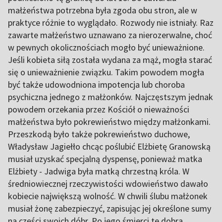
małżeństwa potrzebna była zgoda obu stron, ale w
praktyce różnie to wyglądało. Rozwody nie istniały. Raz
zawarte małżeństwo uznawano za nierozerwalne, choć
w pewnych okolicznościach mogło być unieważnione.
Jeśli kobieta siłą została wydana za mąż, mogła starać
się o unieważnienie związku. Takim powodem mogła
być także udowodniona impotencja lub choroba
psychiczna jednego z małżonków. Najczęstszym jednak
powodem orzekania przez Kościół o nieważności
małżeństwa było pokrewieństwo między małżonkami.
Przeszkodą było także pokrewieństwo duchowe,
Władysław Jagiełło chcąc poślubić Elżbietę Granowską
musiał uzyskać specjalną dyspensę, ponieważ matka
Elżbiety - Jadwiga była matką chrzestną króla. W
średniowiecznej rzeczywistości wdowieństwo dawało
kobiecie największą wolność. W chwili ślubu małżonek
musiał żonę zabezpieczyć, zapisując jej określone sumy
na części swoich dóbr. Po jego śmierci te dobra