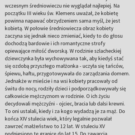
wczesnym średniowieczu nie wyglądał najlepiej. Na
początku III wieku św. Klemens uważał, że kobietę
powinna napawać obrzydzeniem sama myśl, że jest
kobietą. W połowie średniowiecza obraz kobiety
zaczyna się jednak nieco zmieniać, kiedy to do głosu
dochodzą bardowie i ich romantyczne strofy
opiewające miłość dworską. W rodzinie szlacheckiej
dziewczynka była wychowywana tak, aby kiedyś stać
się ozdobą przyszłego małżonka - uczyła się tańców,
śpiewu, haftu, przygotowywała do zarządzania domem.
Jednakże w mieście i na wsi kobiety pracowały od
świtu do nocy, rodziły dzieci i podporządkowywały się
całkowicie mężczyznom w rodzinie. O ich życiu
decydowali mężczyźni - ojciec, bracia lub dalsi krewni.
To oni ustalali, kiedy i za kogo wydadzą je za mąż. Do
końca XIV stulecia wiek, który legalnie pozwalał
zawrzeć małżeństwo to 12 lat. W stuleciu XV
podniesiono tę granicę do lat 15. Do zawarcia