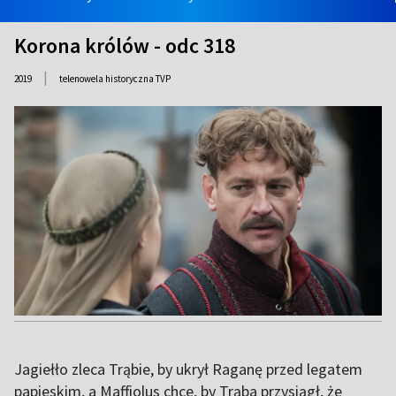
Korona królów - odc 318
|
2019
telenowela historyczna TVP
Jagiełło zleca Trąbie, by ukrył Raganę przed legatem
papieskim, a Maffiolus chce, by Trąba przysiągł, że