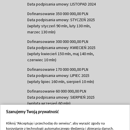
Data podpisania umowy: LISTOPAD 2024
Dofinansowanie 350 000 000,00 PLN
Data podpisania umowy: STYCZEŃ 2025
(wpłaty styczeń 90 mln, luty 130 mln,
marzec 130 mln)
Dofinansowanie 300 000 000,00 PLN
Data podpisania umowy: KWIECIEŃ 2025
(wpłaty kwiecień 150 mln, maj 140 mln,
czerwiec 10 mln)
Dofinansowanie 170 000 000,00 PLN
Data podpisania umowy: LIPIEC 2025
(wpłaty lipiec 160 mln, sierpień 10 mln)
Dofinansowanie 60 000 000,00 PLN
Data podpisania umowy: SIERPIEŃ 2025
(wpłata wrzesień 60 mln)
Szanujemy Twoją prywatność
Dofinansowanie 635 783 051,21 PLN
Data podpisania umowy: WRZESIEŃ 2025
Kliknij "Akceptuję i przechodzę do serwisu", aby wyrazić zgody na
(wpłata wrzesień 100 mln, październik 350
korzystanie z technologii automatycznego śledzenia i zbierania danych,