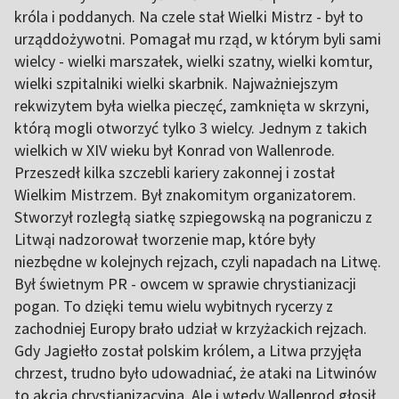
króla i poddanych. Na czele stał Wielki Mistrz - był to
urząddożywotni. Pomagał mu rząd, w którym byli sami
wielcy - wielki marszałek, wielki szatny, wielki komtur,
wielki szpitalniki wielki skarbnik. Najważniejszym
rekwizytem była wielka pieczęć, zamknięta w skrzyni,
którą mogli otworzyć tylko 3 wielcy. Jednym z takich
wielkich w XIV wieku był Konrad von Wallenrode.
Przeszedł kilka szczebli kariery zakonnej i został
Wielkim Mistrzem. Był znakomitym organizatorem.
Stworzył rozległą siatkę szpiegowską na pograniczu z
Litwąi nadzorował tworzenie map, które były
niezbędne w kolejnych rejzach, czyli napadach na Litwę.
Był świetnym PR - owcem w sprawie chrystianizacji
pogan. To dzięki temu wielu wybitnych rycerzy z
zachodniej Europy brało udział w krzyżackich rejzach.
Gdy Jagiełło został polskim królem, a Litwa przyjęła
chrzest, trudno było udowadniać, że ataki na Litwinów
to akcja chrystianizacyjna. Ale i wtedy Wallenrod głosił