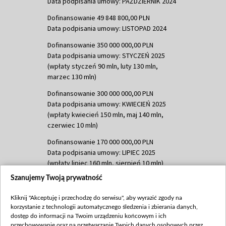
Data podpisania umowy: PAŹDZIERNIK 2024
Dofinansowanie 49 848 800,00 PLN
Data podpisania umowy: LISTOPAD 2024
Dofinansowanie 350 000 000,00 PLN
Data podpisania umowy: STYCZEŃ 2025
(wpłaty styczeń 90 mln, luty 130 mln,
marzec 130 mln)
Dofinansowanie 300 000 000,00 PLN
Data podpisania umowy: KWIECIEŃ 2025
(wpłaty kwiecień 150 mln, maj 140 mln,
czerwiec 10 mln)
Dofinansowanie 170 000 000,00 PLN
Data podpisania umowy: LIPIEC 2025
(wpłaty lipiec 160 mln, sierpień 10 mln)
Szanujemy Twoją prywatność
Dofinansowanie 60 000 000,00 PLN
Data podpisania umowy: SIERPIEŃ 2025
Kliknij "Akceptuję i przechodzę do serwisu", aby wyrazić zgody na
(wpłata wrzesień 60 mln)
korzystanie z technologii automatycznego śledzenia i zbierania danych,
Dofinansowanie 635 783 051,21 PLN
dostęp do informacji na Twoim urządzeniu końcowym i ich
przechowywanie oraz na przetwarzanie Twoich danych osobowych przez