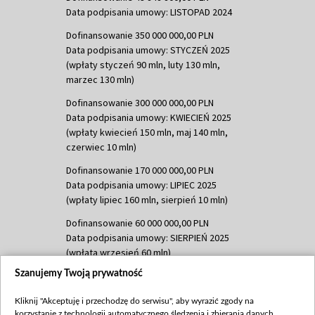
Data podpisania umowy: LISTOPAD 2024
Dofinansowanie 350 000 000,00 PLN
Data podpisania umowy: STYCZEŃ 2025
(wpłaty styczeń 90 mln, luty 130 mln,
marzec 130 mln)
Dofinansowanie 300 000 000,00 PLN
Data podpisania umowy: KWIECIEŃ 2025
(wpłaty kwiecień 150 mln, maj 140 mln,
czerwiec 10 mln)
Dofinansowanie 170 000 000,00 PLN
Data podpisania umowy: LIPIEC 2025
(wpłaty lipiec 160 mln, sierpień 10 mln)
Dofinansowanie 60 000 000,00 PLN
Data podpisania umowy: SIERPIEŃ 2025
(wpłata wrzesień 60 mln)
Szanujemy Twoją prywatność
Dofinansowanie 635 783 051,21 PLN
Data podpisania umowy: WRZESIEŃ 2025
Kliknij "Akceptuję i przechodzę do serwisu", aby wyrazić zgody na
(wpłata wrzesień 100 mln, październik 350
korzystanie z technologii automatycznego śledzenia i zbierania danych,