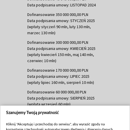
Data podpisania umowy: LISTOPAD 2024
Dofinansowanie 350 000 000,00 PLN
Data podpisania umowy: STYCZEŃ 2025
(wpłaty styczeń 90 mln, luty 130 mln,
marzec 130 mln)
Dofinansowanie 300 000 000,00 PLN
Data podpisania umowy: KWIECIEŃ 2025
(wpłaty kwiecień 150 mln, maj 140 mln,
czerwiec 10 mln)
Dofinansowanie 170 000 000,00 PLN
Data podpisania umowy: LIPIEC 2025
(wpłaty lipiec 160 mln, sierpień 10 mln)
Dofinansowanie 60 000 000,00 PLN
Data podpisania umowy: SIERPIEŃ 2025
(wpłata wrzesień 60 mln)
Szanujemy Twoją prywatność
Dofinansowanie 635 783 051,21 PLN
Data podpisania umowy: WRZESIEŃ 2025
Kliknij "Akceptuję i przechodzę do serwisu", aby wyrazić zgody na
(wpłata wrzesień 100 mln, październik 350
korzystanie z technologii automatycznego śledzenia i zbierania danych,