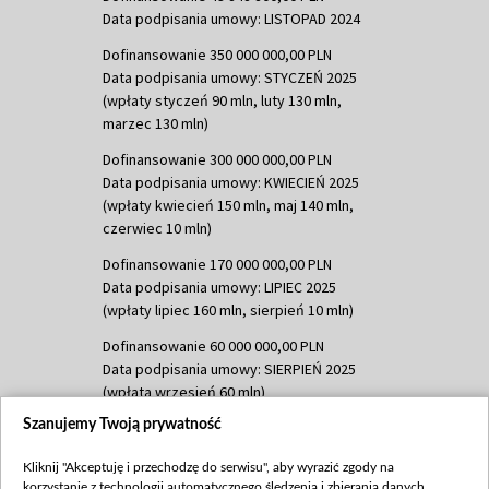
Data podpisania umowy: LISTOPAD 2024
Dofinansowanie 350 000 000,00 PLN
Data podpisania umowy: STYCZEŃ 2025
(wpłaty styczeń 90 mln, luty 130 mln,
marzec 130 mln)
Dofinansowanie 300 000 000,00 PLN
Data podpisania umowy: KWIECIEŃ 2025
(wpłaty kwiecień 150 mln, maj 140 mln,
czerwiec 10 mln)
Dofinansowanie 170 000 000,00 PLN
Data podpisania umowy: LIPIEC 2025
(wpłaty lipiec 160 mln, sierpień 10 mln)
Dofinansowanie 60 000 000,00 PLN
Data podpisania umowy: SIERPIEŃ 2025
(wpłata wrzesień 60 mln)
Szanujemy Twoją prywatność
Dofinansowanie 635 783 051,21 PLN
Data podpisania umowy: WRZESIEŃ 2025
Kliknij "Akceptuję i przechodzę do serwisu", aby wyrazić zgody na
(wpłata wrzesień 100 mln, październik 350
korzystanie z technologii automatycznego śledzenia i zbierania danych,