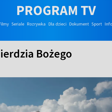
PROGRAM TV
Filmy
Seriale
Rozrywka
Dla dzieci
Dokument
Sport
Inf
ierdzia Bożego