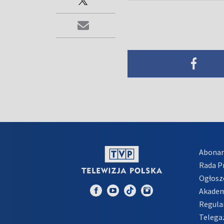
Abona
Rada 
Ogłosz
Akadem
Regula
Telega