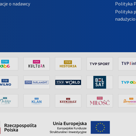
acje o nadawcy
Polityka 
Polityka 
nadużycio