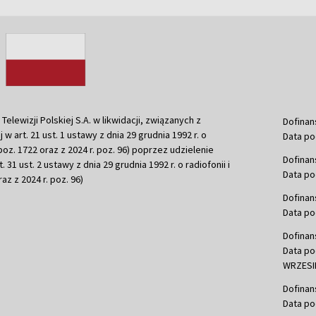
ewizji Polskiej S.A. w likwidacji, związanych z
Dofinan
j w art. 21 ust. 1 ustawy z dnia 29 grudnia 1992 r. o
Data po
r. poz. 1722 oraz z 2024 r. poz. 96) poprzez udzielenie
Dofinan
 31 ust. 2 ustawy z dnia 29 grudnia 1992 r. o radiofonii i
Data po
raz z 2024 r. poz. 96)
Dofinan
Data po
Dofinan
Data po
WRZESIE
Dofinan
Data po