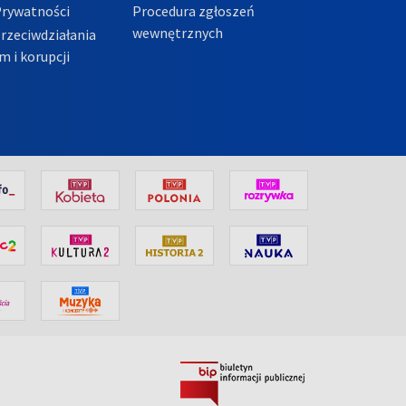
Prywatności
Procedura zgłoszeń
wewnętrznych
przeciwdziałania
m i korupcji