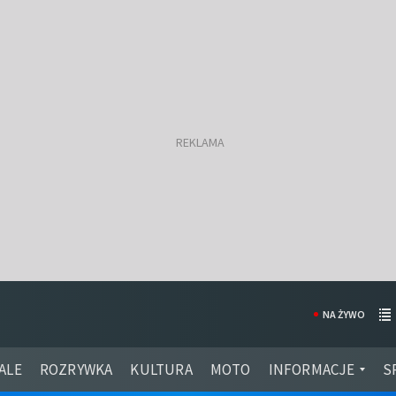
NA ŻYWO
ALE
ROZRYWKA
KULTURA
MOTO
INFORMACJE
S