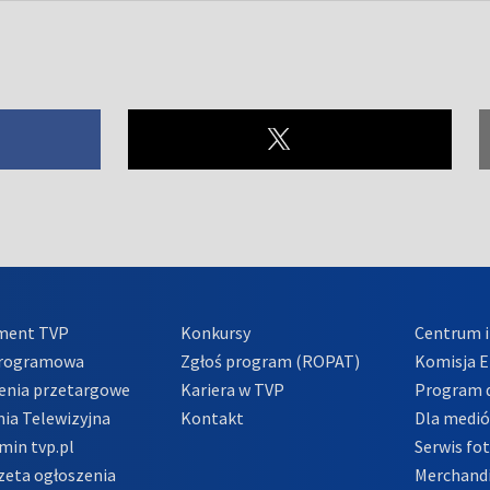
ment TVP
Konkursy
Centrum i
Programowa
Zgłoś program (ROPAT)
Komisja E
enia przetargowe
Kariera w TVP
Program d
ia Telewizyjna
Kontakt
Dla medi
min tvp.pl
Serwis fo
zeta ogłoszenia
Merchandi