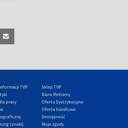
nformacji TVP
Sklep TVP
tyki
Biuro Reklamy
la prasy
Oferta Dystrybucyjna
ów
Oferta Handlowa
tograficzny
Dostępność
sing (znaki)
Moje zgody