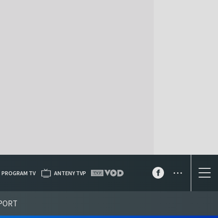
...
PROGRAM TV
ANTENY TVP
PORT