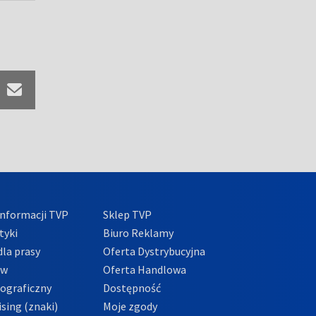
nformacji TVP
Sklep TVP
tyki
Biuro Reklamy
la prasy
Oferta Dystrybucyjna
ów
Oferta Handlowa
tograficzny
Dostępność
sing (znaki)
Moje zgody