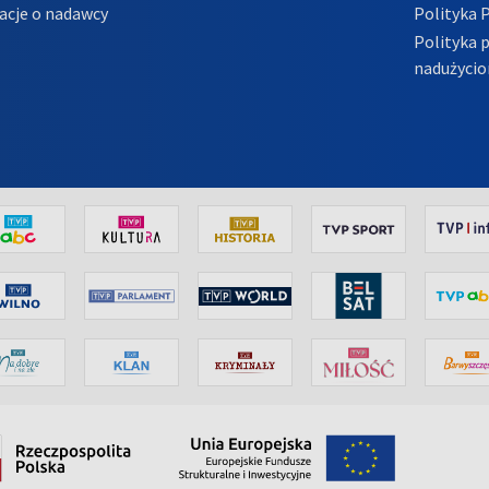
acje o nadawcy
Polityka 
Polityka 
nadużycio