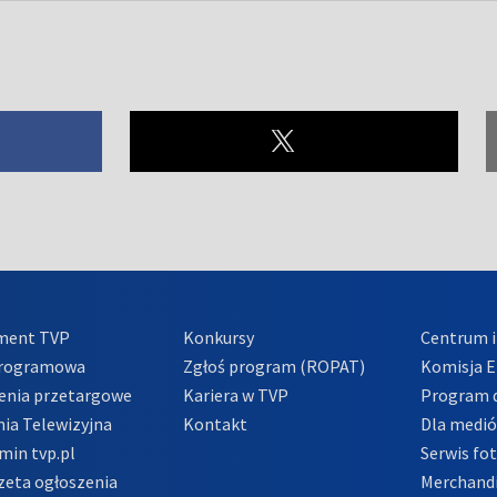
ment TVP
Konkursy
Centrum i
Programowa
Zgłoś program (ROPAT)
Komisja E
enia przetargowe
Kariera w TVP
Program d
ia Telewizyjna
Kontakt
Dla medi
min tvp.pl
Serwis fo
zeta ogłoszenia
Merchandi