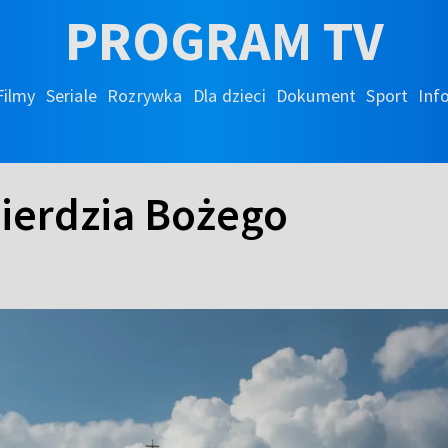
PROGRAM TV
Filmy
Seriale
Rozrywka
Dla dzieci
Dokument
Sport
Inf
ierdzia Bożego