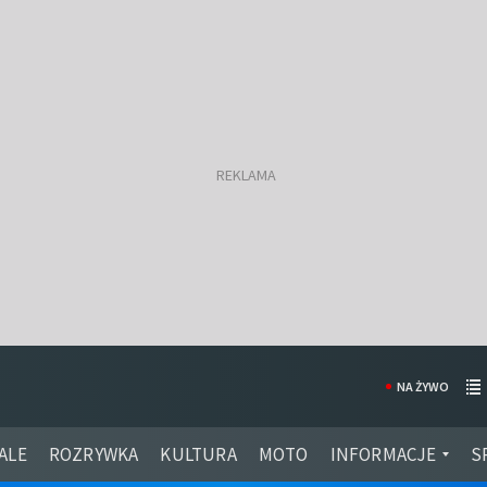
NA ŻYWO
ALE
ROZRYWKA
KULTURA
MOTO
INFORMACJE
S