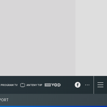
...
PROGRAM TV
ANTENY TVP
PORT