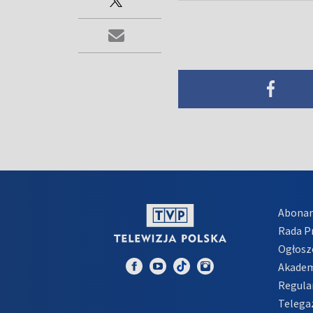
Abona
Rada 
Ogłosz
Akadem
Regula
Telega