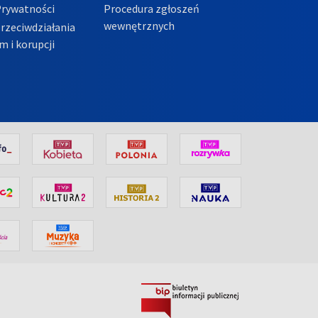
Prywatności
Procedura zgłoszeń
wewnętrznych
przeciwdziałania
m i korupcji