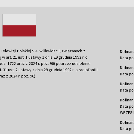
ewizji Polskiej S.A. w likwidacji, związanych z
Dofinan
j w art. 21 ust. 1 ustawy z dnia 29 grudnia 1992 r. o
Data po
r. poz. 1722 oraz z 2024 r. poz. 96) poprzez udzielenie
Dofinan
 31 ust. 2 ustawy z dnia 29 grudnia 1992 r. o radiofonii i
Data po
raz z 2024 r. poz. 96)
Dofinan
Data po
Dofinan
Data po
WRZESIE
Dofinan
Data po