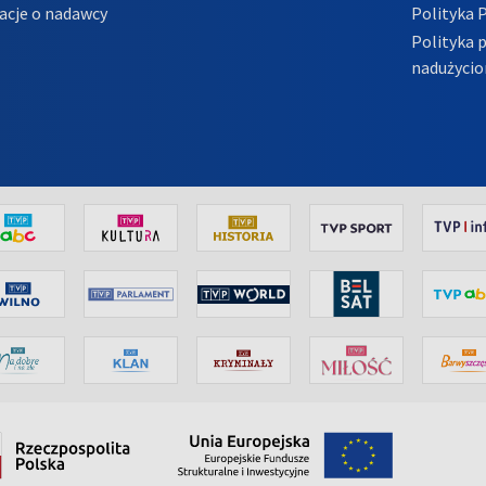
acje o nadawcy
Polityka 
Polityka 
nadużycio