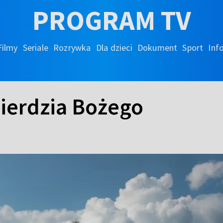
PROGRAM TV
Filmy
Seriale
Rozrywka
Dla dzieci
Dokument
Sport
Inf
ierdzia Bożego