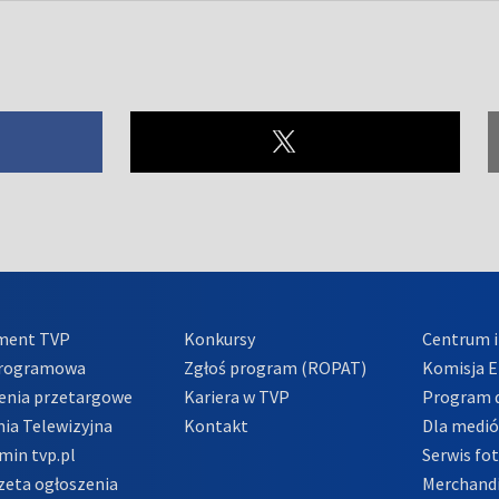
ment TVP
Konkursy
Centrum i
Programowa
Zgłoś program (ROPAT)
Komisja E
enia przetargowe
Kariera w TVP
Program d
ia Telewizyjna
Kontakt
Dla medi
min tvp.pl
Serwis fo
zeta ogłoszenia
Merchandi