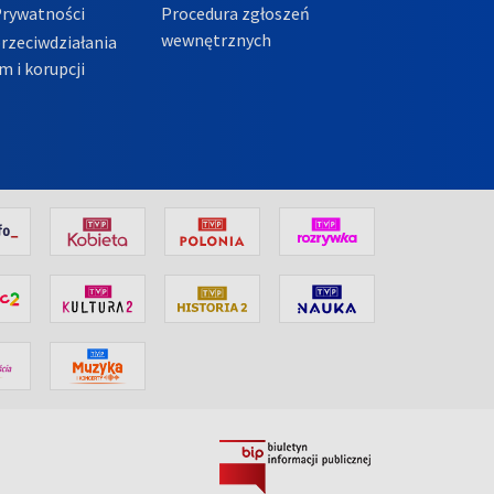
Prywatności
Procedura zgłoszeń
wewnętrznych
przeciwdziałania
m i korupcji