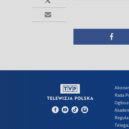
Abona
Rada 
Ogłosz
Akadem
Regula
Telega