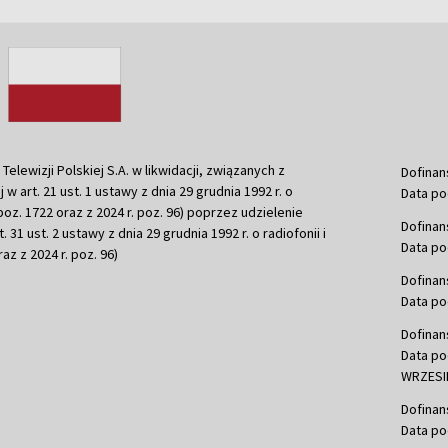
ewizji Polskiej S.A. w likwidacji, związanych z
Dofinan
j w art. 21 ust. 1 ustawy z dnia 29 grudnia 1992 r. o
Data po
r. poz. 1722 oraz z 2024 r. poz. 96) poprzez udzielenie
Dofinan
 31 ust. 2 ustawy z dnia 29 grudnia 1992 r. o radiofonii i
Data po
raz z 2024 r. poz. 96)
Dofinan
Data po
Dofinan
Data po
WRZESIE
Dofinan
Data po