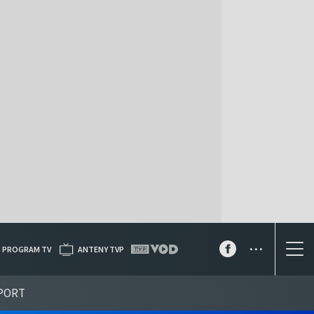
...
PROGRAM TV
ANTENY TVP
PORT