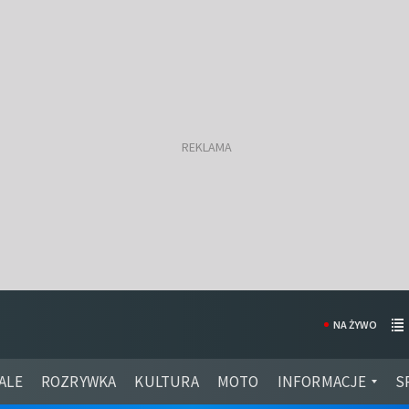
NA ŻYWO
ALE
ROZRYWKA
KULTURA
MOTO
INFORMACJE
S