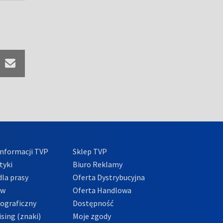
nformacji TVP
Sklep TVP
tyki
Biuro Reklamy
la prasy
Oferta Dystrybucyjna
ów
Oferta Handlowa
tograficzny
Dostępność
sing (znaki)
Moje zgody