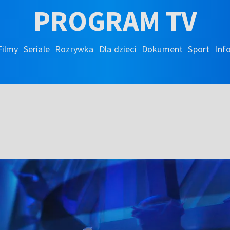
PROGRAM TV
Filmy
Seriale
Rozrywka
Dla dzieci
Dokument
Sport
Inf