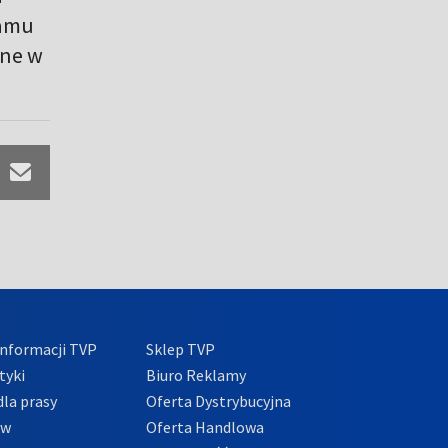
ramu
ane w
nformacji TVP
Sklep TVP
tyki
Biuro Reklamy
la prasy
Oferta Dystrybucyjna
ów
Oferta Handlowa