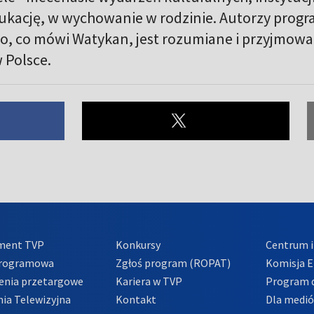
kację, w wychowanie w rodzinie. Autorzy prog
to, co mówi Watykan, jest rozumiane i przyjmow
w Polsce.
ment TVP
Konkursy
Centrum i
Programowa
Zgłoś program (ROPAT)
Komisja E
enia przetargowe
Kariera w TVP
Program d
ia Telewizyjna
Kontakt
Dla medi