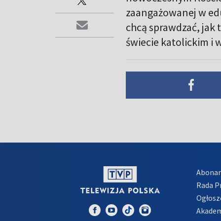
zaangażowanej w edu
chcą sprawdzać, jak 
świecie katolickim i 
Abona
Rada 
Ogłosz
Akadem