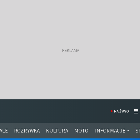
NA ŻYWO
ALE
ROZRYWKA
KULTURA
MOTO
INFORMACJE
S