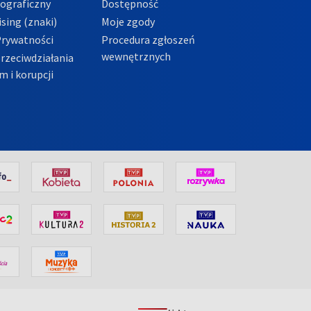
tograficzny
Dostępność
sing (znaki)
Moje zgody
Prywatności
Procedura zgłoszeń
wewnętrznych
przeciwdziałania
m i korupcji