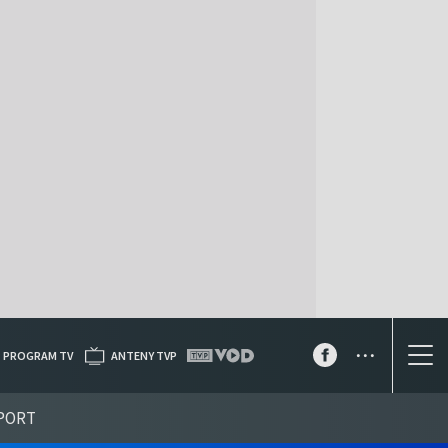
...
PROGRAM TV
ANTENY TVP
PORT