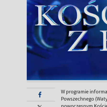
W programie informac
Powszechnego (Watyka
nowoczesnym Kościel