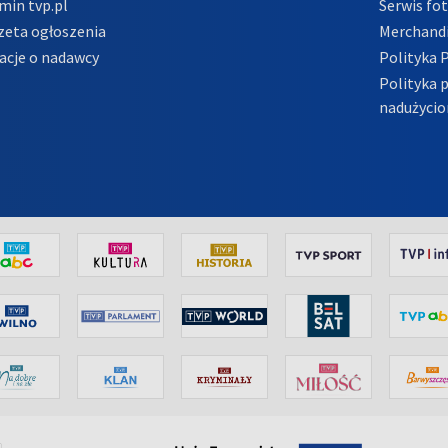
min tvp.pl
Serwis fo
zeta ogłoszenia
Merchandi
acje o nadawcy
Polityka 
Polityka 
nadużycio