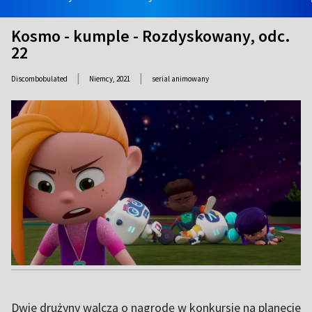
Kosmo - kumple - Rozdyskowany, odc.
22
|
|
Discombobulated
Niemcy,
2021
serial animowany
Dwie drużyny walczą o nagrodę w konkursie na planecie