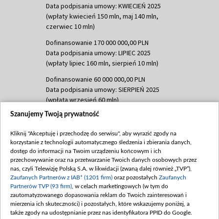
Data podpisania umowy: KWIECIEŃ 2025
(wpłaty kwiecień 150 mln, maj 140 mln,
czerwiec 10 mln)
Dofinansowanie 170 000 000,00 PLN
Data podpisania umowy: LIPIEC 2025
(wpłaty lipiec 160 mln, sierpień 10 mln)
Dofinansowanie 60 000 000,00 PLN
Data podpisania umowy: SIERPIEŃ 2025
(wpłata wrzesień 60 mln)
Szanujemy Twoją prywatność
Dofinansowanie 635 783 051,21 PLN
Data podpisania umowy: WRZESIEŃ 2025
Kliknij "Akceptuję i przechodzę do serwisu", aby wyrazić zgody na
(wpłata wrzesień 100 mln, październik 350
korzystanie z technologii automatycznego śledzenia i zbierania danych,
mln, listopad 265 mln)
dostęp do informacji na Twoim urządzeniu końcowym i ich
przechowywanie oraz na przetwarzanie Twoich danych osobowych przez
Dofinansowanie 48 862 000,00 PLN
nas, czyli Telewizję Polską S.A. w likwidacji (zwaną dalej również „TVP”),
Data podpisania umowy: GRUDZIEŃ 2025
Zaufanych Partnerów z IAB* (1201 firm)
oraz pozostałych
Zaufanych
(wpłata grudzień 60,548 mln)
Partnerów TVP (93 firm)
, w celach marketingowych (w tym do
zautomatyzowanego dopasowania reklam do Twoich zainteresowań i
Dofinansowanie 900 000 000,00 PLN
mierzenia ich skuteczności) i pozostałych, które wskazujemy poniżej, a
Data podpisania umowy: LUTY 2026 (wpłata
także zgody na udostępnianie przez nas identyfikatora PPID do Google.