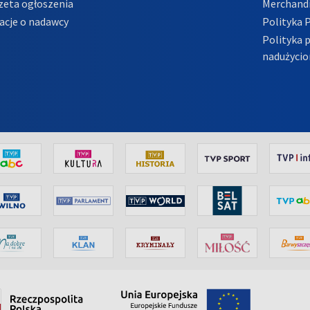
zeta ogłoszenia
Merchandi
acje o nadawcy
Polityka 
Polityka 
nadużycio