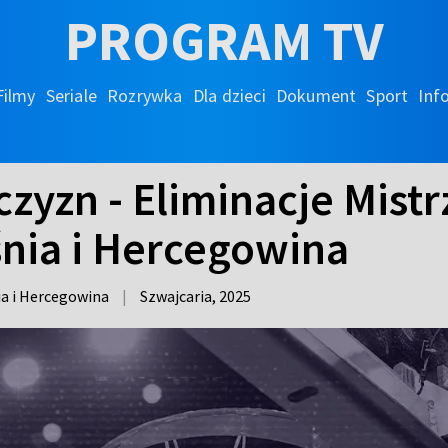
PROGRAM TV
Filmy
Seriale
Rozrywka
Dla dzieci
Dokument
Sport
Inf
yzn - Eliminacje Mistr
śnia i Hercegowina
ia i Hercegowina
|
Szwajcaria,
2025