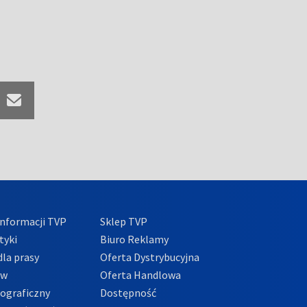
nformacji TVP
Sklep TVP
tyki
Biuro Reklamy
la prasy
Oferta Dystrybucyjna
ów
Oferta Handlowa
tograficzny
Dostępność