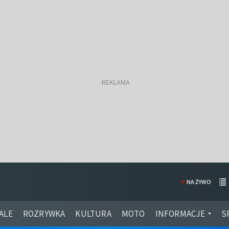
NA ŻYWO
ALE
ROZRYWKA
KULTURA
MOTO
INFORMACJE
S