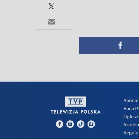
Abona
Rada 
Ogłosz
Akadem
Regula