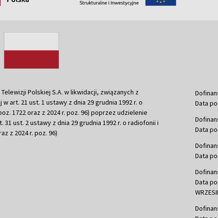
ewizji Polskiej S.A. w likwidacji, związanych z
Dofinan
j w art. 21 ust. 1 ustawy z dnia 29 grudnia 1992 r. o
Data po
r. poz. 1722 oraz z 2024 r. poz. 96) poprzez udzielenie
Dofinan
 31 ust. 2 ustawy z dnia 29 grudnia 1992 r. o radiofonii i
Data po
raz z 2024 r. poz. 96)
Dofinan
Data po
Dofinan
Data po
WRZESIE
Dofinan