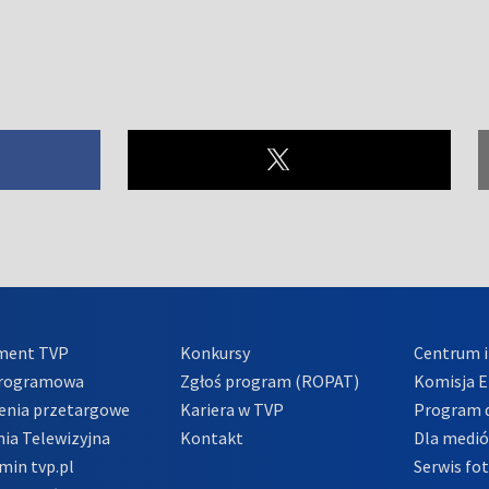
ment TVP
Konkursy
Centrum i
Programowa
Zgłoś program (ROPAT)
Komisja E
enia przetargowe
Kariera w TVP
Program d
ia Telewizyjna
Kontakt
Dla medi
min tvp.pl
Serwis fo