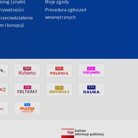
sing (znaki)
Moje zgody
Prywatności
Procedura zgłoszeń
wewnętrznych
przeciwdziałania
m i korupcji