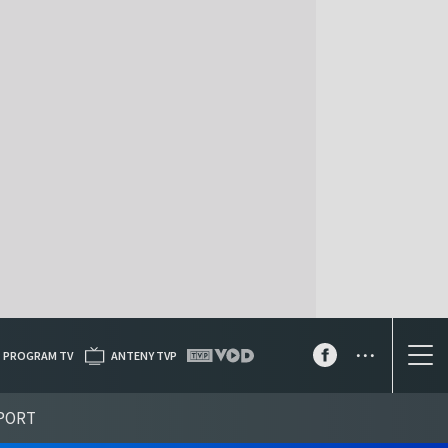
...
PROGRAM TV
ANTENY TVP
PORT