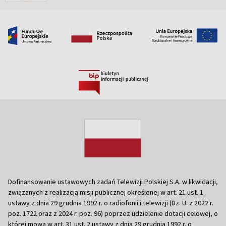
Dofinansowanie ustawowych zadań Telewizji Polskiej S.A. w likwidacji,
związanych z realizacją misji publicznej określonej w art. 21 ust. 1
ustawy z dnia 29 grudnia 1992 r. o radiofonii i telewizji (Dz. U. z 2022 r.
poz. 1722 oraz z 2024 r. poz. 96) poprzez udzielenie dotacji celowej, o
której mowa w art. 31 ust. 2 ustawy z dnia 29 grudnia 1992 r. o