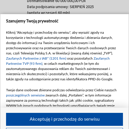
Dofinansowanie 60 000 000,00 PLN
Data podpisania umowy: SIERPIEŃ 2025
(wpłata wrzesień 60 mln)
Szanujemy Twoją prywatność
Dofinansowanie 635 783 051,21 PLN
Data podpisania umowy: WRZESIEŃ 2025
Kliknij "Akceptuję i przechodzę do serwisu", aby wyrazić zgody na
(wpłata wrzesień 100 mln, październik 350
korzystanie z technologii automatycznego śledzenia i zbierania danych,
mln, listopad 265 mln)
dostęp do informacji na Twoim urządzeniu końcowym i ich
przechowywanie oraz na przetwarzanie Twoich danych osobowych przez
Dofinansowanie 48 862 000,00 PLN
nas, czyli Telewizję Polską S.A. w likwidacji (zwaną dalej również „TVP”),
Data podpisania umowy: GRUDZIEŃ 2025
Zaufanych Partnerów z IAB* (1201 firm)
oraz pozostałych
Zaufanych
(wpłata grudzień 60,548 mln)
Partnerów TVP (93 firm)
, w celach marketingowych (w tym do
zautomatyzowanego dopasowania reklam do Twoich zainteresowań i
Dofinansowanie 900 000 000,00 PLN
mierzenia ich skuteczności) i pozostałych, które wskazujemy poniżej, a
Data podpisania umowy: LUTY 2026 (wpłata
także zgody na udostępnianie przez nas identyfikatora PPID do Google.
26 lutego 80 mln, 4 marca 370 mln,
8
kwiecień 180 mln, 7 maja 180 mln, 8
Twoje dane osobowe zbierane podczas odwiedzania przez Ciebie naszych
czerwca 90 mln)
poszczególnych serwisów
zwanych dalej „Portalem”, w tym informacje
zapisywane za pomocą technologii takich jak: pliki cookie, sygnalizatory
Dofinansowanie 250 000 000,00 PLN
WWW lub innych podobnych technologii umożliwiających świadczenie
Data podpisania umowy LIPIEC 2026 (wpłata
dopasowanych i bezpiecznych usług, personalizację treści oraz reklam,
udostępnianie funkcji mediów społecznościowych oraz analizowanie ruchu
4 sierpnia 250 mln
Akceptuję i przechodzę do serwisu
w Internecie.