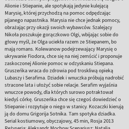
Alionie i Stiepanie, ale spotykają jedynie kulejącą
Marysię, której przychodzą na pomoc odpędzając
pijanego napastnika. Marysia nie chce jednak pomocy,
obrażając przy okazji swoich wybawców. Szalejący
Nikoła poszukuje gorączkowo Olgi, wbijając sobie do
głowy myśl, że Olga uciekła razem ze Stiepanem, bo
mają romans. Kolewanow podejrzewający Marysię o
ukrywanie Fiodora, chce się na niej zemścić i proponuje
zaskoczonej Alionie pomoc w odzyskaniu Stiepana.
Gruszeńka wraca do zdrowia pod troskliwą opieką
Lubaszy i Serafima. Dziadek i wnuczka próbują nadrobić
stracone lata i ułożyć sobie relacje. Serafim wyjaśnia
wnuczce powody, dla których surowo potraktował
kiedyś córkę. Gruszeńka chce się czegoś dowiedzieć o
Stiepanie i rozpytuje o niego w stanicy. Kozaczki kierują
ją do domu Grigorija Sotnika. Tam spotyka dziadka.
Serial kostiumowy, obyczajowy, 45 min, Rosja 2013
Reżyseria: Aleksandr Mochow Scenariusz: Natalia