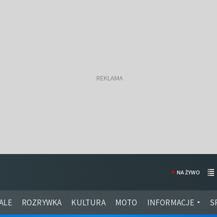
NA ŻYWO
ALE
ROZRYWKA
KULTURA
MOTO
INFORMACJE
S