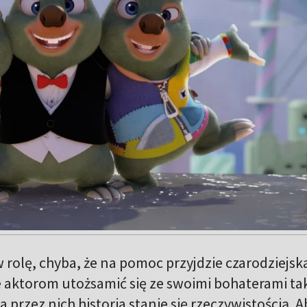
w rolę, chyba, że na pomoc przyjdzie czarodziejsk
 aktorom utożsamić się ze swoimi bohaterami ta
 przez nich historia stanie się rzeczywistością. A