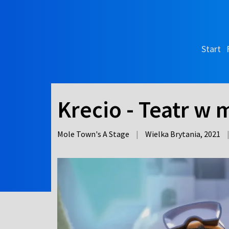
Start
Krecio - Teatr w 
Mole Town's A Stage
|
Wielka Brytania,
2021