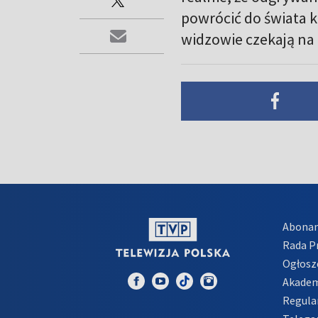
powrócić do świata k
widzowie czekają na
Abona
Rada 
Ogłosz
Akadem
Regula