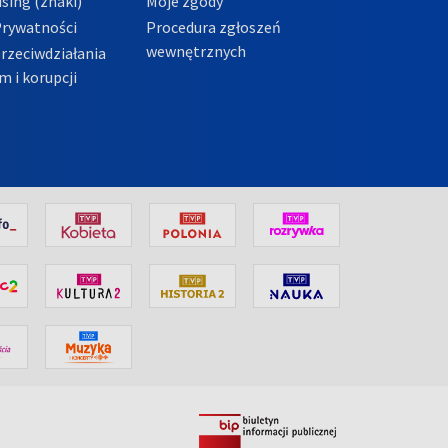
sing (znaki)
Moje zgody
Prywatności
Procedura zgłoszeń
wewnętrznych
przeciwdziałania
m i korupcji