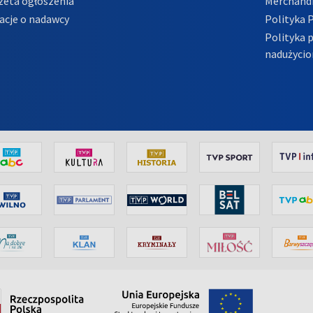
zeta ogłoszenia
Merchandi
acje o nadawcy
Polityka 
Polityka 
nadużycio