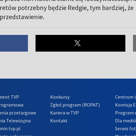
retów potrzebny będzie Redgie, tym bardziej, że
 przedstawienie.
ment TVP
Konkursy
Centrum i
Programowa
Zgłoś program (ROPAT)
Komisja E
enia przetargowe
Kariera w TVP
Program d
ia Telewizyjna
Kontakt
Dla medi
min tvp.pl
Serwis fo