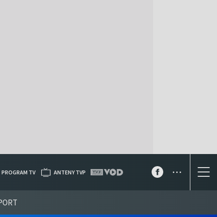
...
PROGRAM TV
ANTENY TVP
PORT