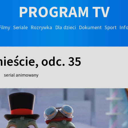
PROGRAM TV
Filmy
Seriale
Rozrywka
Dla dzieci
Dokument
Sport
Inf
mieście, odc. 35
|
serial animowany