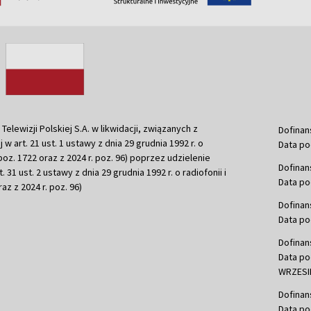
ewizji Polskiej S.A. w likwidacji, związanych z
Dofinan
j w art. 21 ust. 1 ustawy z dnia 29 grudnia 1992 r. o
Data po
r. poz. 1722 oraz z 2024 r. poz. 96) poprzez udzielenie
Dofinan
 31 ust. 2 ustawy z dnia 29 grudnia 1992 r. o radiofonii i
Data po
raz z 2024 r. poz. 96)
Dofinan
Data po
Dofinan
Data po
WRZESIE
Dofinan
Data po