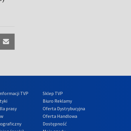
nformacji TVP
Sklep TVP
tyki
Biuro Reklamy
la prasy
Oferta Dystrybucyjna
ów
Oferta Handlowa
tograficzny
Dostępność